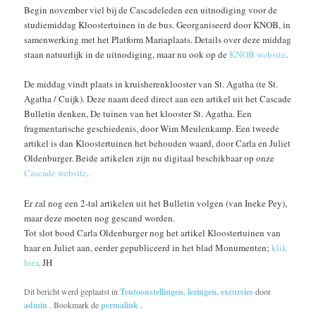
Begin november viel bij de Cascadeleden een uitnodiging voor de
studiemiddag Kloostertuinen in de bus. Georganiseerd door KNOB, in
samenwerking met het Platform Mariaplaats. Details over deze middag
staan natuurlijk in de uitnodiging, maar nu ook op de
KNOB website
.
De middag vindt plaats in kruisherenklooster van St. Agatha (te St.
Agatha / Cuijk). Deze naam deed direct aan een artikel uit het Cascade
Bulletin denken, De tuinen van het klooster St. Agatha. Een
fragmentarische geschiedenis, door Wim Meulenkamp. Een tweede
artikel is dan Kloostertuinen het behouden waard, door Carla en Juliet
Oldenburger. Beide artikelen zijn nu digitaal beschikbaar op onze
Cascade website
.
Er zal nog een 2-tal artikelen uit het Bulletin volgen (van Ineke Pey),
maar deze moeten nog gescand worden.
Tot slot bood Carla Oldenburger nog het artikel Kloostertuinen van
haar en Juliet aan, eerder gepubliceerd in het blad Monumenten;
klik
hier
. JH
Dit bericht werd geplaatst in
Tentoonstellingen, lezingen, excursies
door
admin
. Bookmark de
permalink
.