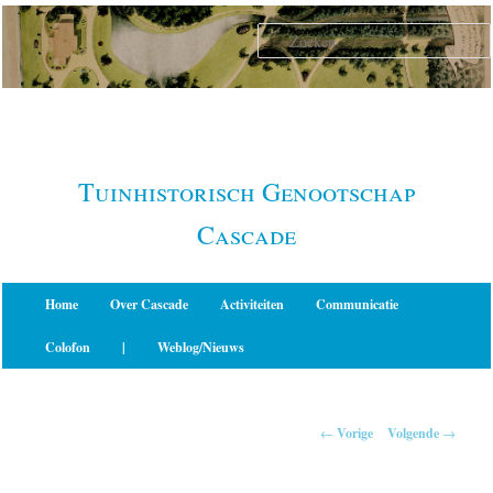
Spring
naar
de
primaire
inhoud
Tuinhistorisch Genootschap
Cascade
Hoofdmenu
Home
Over Cascade
Activiteiten
Communicatie
Colofon
|
Weblog/Nieuws
Berichtnavigatie
←
Vorige
Volgende
→