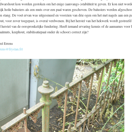
dwarshout kon worden gestoken om het enige (aanvangs-)stabiliteit te geven. Er kon niet wor
lijk holle balusters als een muts over een paal waren geschoven. De balusters werden afgescho
n stang. De voet ervan was uitgesmeed en voorzien van drie ogen om het met nagels aan een paa
ut, voor zover toegepast, is overal verdwenen. Bij het herstel van het hekwerk wordt gestreefd 
 herstel van de oorspronkelijke fundering. Heeft iemand ervaring kennis of de aannames voor h
paalmuts, keephout, stabilisatiepaal onder de schoor) correct zijn?
el Errens
rens@fryslan.frl