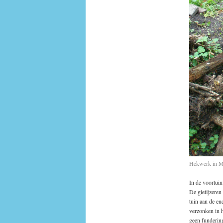
Hekwerk in 
In de voortui
De gietijzere
tuin aan de en
verzonken in h
geen fundering