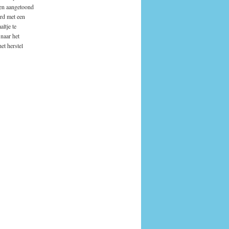
den aangetoond
ord met een
ltje te
naar het
et herstel