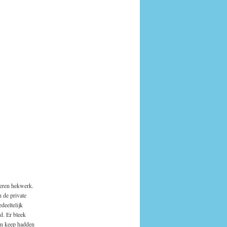
zeren hekwerk.
 de private
deeltelijk
d. Er bleek
en keep hadden