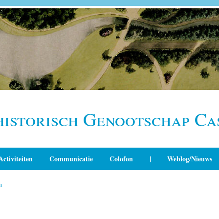
historisch Genootschap Ca
Activiteiten
Communicatie
Colofon
|
Weblog/Nieuws
n