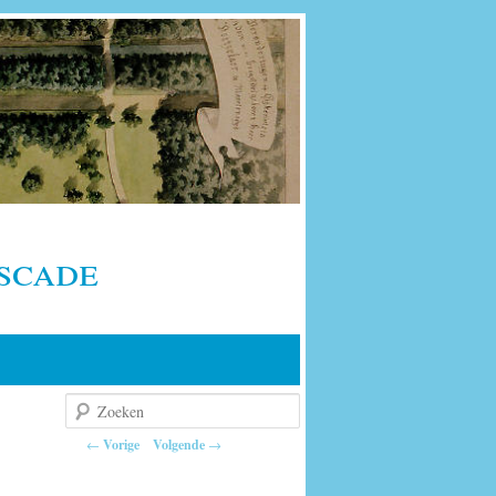
scade
Zoeken
Berichtnavigatie
←
Vorige
Volgende
→