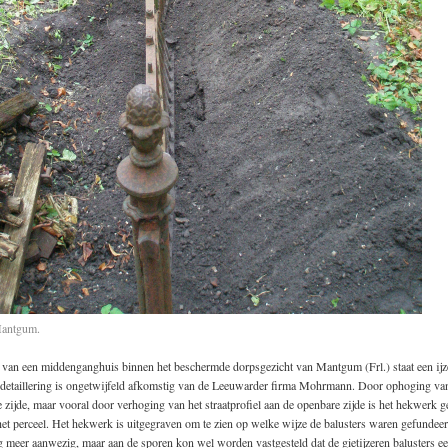
Mantgum.
n van een middenganghuis binnen het beschermde dorpsgezicht van Mantgum (Frl.) staat een ij
n detaillering is ongetwijfeld afkomstig van de Leeuwarder firma Mohrmann. Door ophoging van
e zijde, maar vooral door verhoging van het straatprofiel aan de openbare zijde is het hekwerk ge
et perceel. Het hekwerk is uitgegraven om te zien op welke wijze de balusters waren gefundeer
 meer aanwezig, maar aan de sporen kon wel worden vastgesteld dat de gietijzeren balusters e