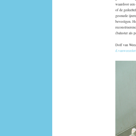
waardoor een 
of de gedeelte
gesmede ijzere
bevestigen. Ho
reconstruerend
(baluster als 
Dolf van Weez
d.vanweezeler