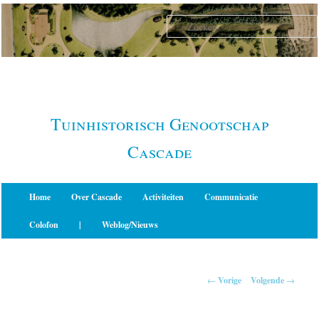
Spring
naar
de
primaire
inhoud
Tuinhistorisch Genootschap
Cascade
Hoofdmenu
Home
Over Cascade
Activiteiten
Communicatie
Colofon
|
Weblog/Nieuws
Berichtnavigatie
←
Vorige
Volgende
→