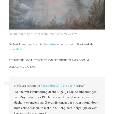
Detail tekening Martin Schouman, omstreeks 1790.
Dit bericht werd geplaatst in
Tuinhistorie
door
admin
. Bookmark de
permalink
.
7 GEDACHTEN OVER “
GEDEELTE VAN EEN BUITENPLAATS DOOR M.
SCHOUMAN, CA. 1790
”
Henk van der Eijk
op
7 december 2010 om 11:47
schreef:
Wat betreft kleurstelling dacht ik gelijk aan de afbeeldingen
van Zuydwijk, door P.C. la Fargue. Kijkend naar de oevers
dacht ik eveneens aan Zuydwijk (maar dat kwam vooral door
mijn eerste associatie met die buitenplaats -dergelijke oevers
komen wel vaker voor).