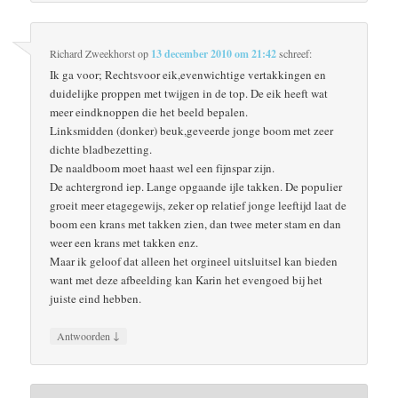
Richard Zweekhorst
op
13 december 2010 om 21:42
schreef:
Ik ga voor; Rechtsvoor eik,evenwichtige vertakkingen en
duidelijke proppen met twijgen in de top. De eik heeft wat
meer eindknoppen die het beeld bepalen.
Linksmidden (donker) beuk,geveerde jonge boom met zeer
dichte bladbezetting.
De naaldboom moet haast wel een fijnspar zijn.
De achtergrond iep. Lange opgaande ijle takken. De populier
groeit meer etagegewijs, zeker op relatief jonge leeftijd laat de
boom een krans met takken zien, dan twee meter stam en dan
weer een krans met takken enz.
Maar ik geloof dat alleen het orgineel uitsluitsel kan bieden
want met deze afbeelding kan Karin het evengoed bij het
juiste eind hebben.
↓
Antwoorden