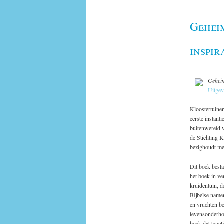
Geheim
inspir
Geheim
Uitgev
Kloostertuinen
eerste instant
buitenwereld v
de Stichting K
bezighoudt met
Dit boek besla
het boek in ve
kruidentuin, de
Bijbelse namen
en vruchten be
levensonderho
boek dat tegel