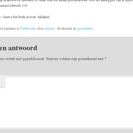
 tuinxe2x80x9d. CO
om
kunt u het boek al even ‘inkijken’.
rd geplaatst in
Publicaties
door
admin
. Bookmark de
permalink
.
en antwoord
res wordt niet gepubliceerd.
Vereiste velden zijn gemarkeerd met
*