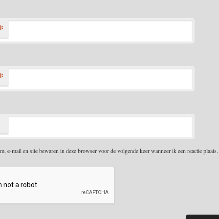
*
*
m, e-mail en site bewaren in deze browser voor de volgende keer wanneer ik een reactie plaats.