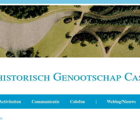
historisch Genootschap Ca
Activiteiten
Communicatie
Colofon
|
Weblog/Nieuws
in