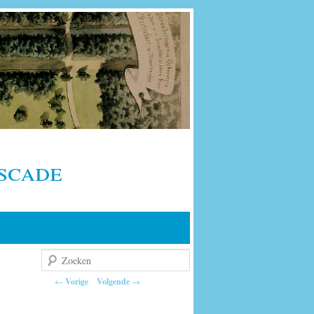
scade
Zoeken
Berichtnavigatie
←
Vorige
Volgende
→