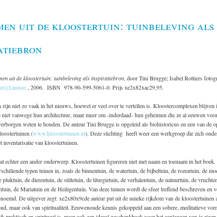
en uit de kloostertuin: tuinbeleving als
atiebron
en uit de kloostertuin: tuinbeleving als inspiratiebron
, door Tini Brugge; Isabel Rottiers fotogr
erij Lannoo
, 2006. ISBN 978-90-599-5061-0. Prijs xe2x82xac29,95.
 zijn niet zo vaak in het nieuws, hoewel er veel over te vertellen is. Kloostercomplexen blijven i
ie niet vanwege hun architectuur, maar meer om -inderdaad- hun geheimen die ze al eeuwen voo
erborgen weten te houden. De auteur Tini Brugge is opgeleid als biohistoricus en een van de o
loostertuinen (
www.kloostertuinen.nl
). Deze stichting heeft weer een werkgroep die zich onde
 inventarisatie van kloostertuinen.
at echter een ander onderwerp. Kloostertuinen figureren niet met naam en toenaam in het boek.
rschillende typen tuinen in, zoals de binnentuin, de watertuin, de bijbeltuin, de rozentuin, de mo
 pluktuin, de dierentuin, de stiltetuin, de liturgietuin, de verhalentuin, de natuurtuin, de vruchte
tuin, de Mariatuin en de Heiligentuin. Van deze tuinen wordt de sfeer treffend beschreven en 
noemd. De uitgever zegt: xe2x80x9cde auteur put uit de unieke rijkdom van de kloostertuinen 
ud, maar ook van spiritualiteit. Eeuwenoude kennis gekoppeld aan een sobere, meditatieve vo
ijk praktisch en spiritueel is, maar ook een ideaal geschenkboek voor het aanleggen van je eige