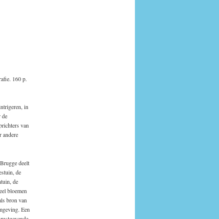
afie. 160 p.
ntrigeren, in
r de
prichters van
r andere
 Brugge deelt
estuin, de
ntuin, de
veel bloemen
als bron van
rmgeving. Een
n rustgevende