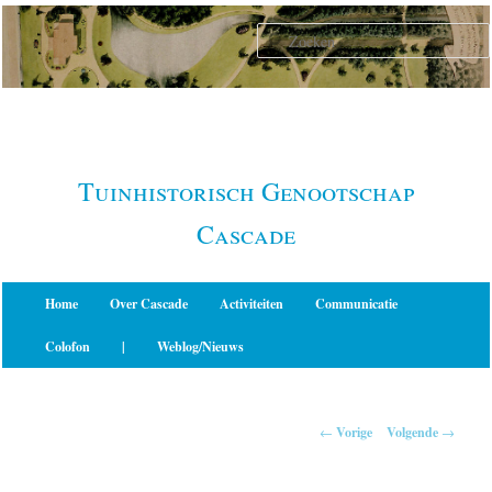
Spring
naar
de
primaire
inhoud
Tuinhistorisch Genootschap
Cascade
Hoofdmenu
Home
Over Cascade
Activiteiten
Communicatie
Colofon
|
Weblog/Nieuws
Berichtnavigatie
←
Vorige
Volgende
→