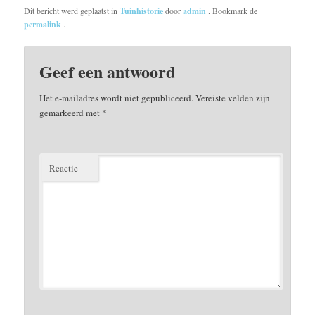
Dit bericht werd geplaatst in
Tuinhistorie
door
admin
. Bookmark de
permalink
.
Geef een antwoord
Het e-mailadres wordt niet gepubliceerd.
Vereiste velden zijn
gemarkeerd met
*
Reactie