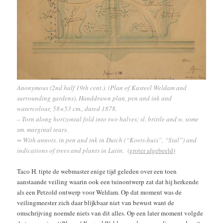
Anonymous (2nd half 19th cent.). (Plan of Kasteel Weldam and
surrounding gardens). Handdrawn plan, pen and ink and
watercolour, 58×53 cm., dated 1878.
– Torn along horizontal fold into two halves; sl. brittle and w. some
sm. marginal tears.
= With annots. in pen and ink in Dutch (“Koets-huis”, “Stal”) and
indications of trees and plants in Latin.
(
groter afgebeeld
)
Taco H. tipte de webmaster enige tijd geleden over een toen
aanstaande veiling waarin ook een tuinontwerp zat dat hij herkende
als een Petzold ontwerp voor Weldam. Op dat moment was de
veilingmeester zich daar blijkbaar niet van bewust want de
omschrijving noemde niets van dit alles. Op een later moment volgde