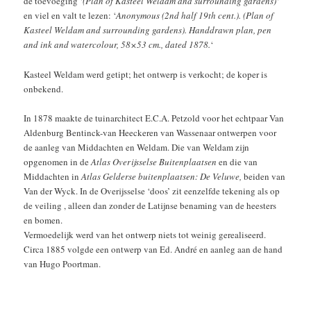
de toevoeging ‘
(Plan of Kasteel Weldam and surrounding gardens)
‘
en viel en valt te lezen: ‘
Anonymous (2nd half 19th cent.). (Plan of
Kasteel Weldam and surrounding gardens). Handdrawn plan, pen
and ink and watercolour, 58×53 cm., dated 1878.
‘
Kasteel Weldam werd getipt; het ontwerp is verkocht; de koper is
onbekend.
In 1878 maakte de tuinarchitect E.C.A. Petzold voor het echtpaar Van
Aldenburg Bentinck-van Heeckeren van Wassenaar ontwerpen voor
de aanleg van Middachten en Weldam. Die van Weldam zijn
opgenomen in de
Atlas Overijsselse Buitenplaatsen
en die van
Middachten in
Atlas Gelderse buitenplaatsen: De Veluwe,
beiden van
Van der Wyck. In de Overijsselse ‘doos’ zit eenzelfde tekening als op
de veiling , alleen dan zonder de Latijnse benaming van de heesters
en bomen.
Vermoedelijk werd van het ontwerp niets tot weinig gerealiseerd.
Circa 1885 volgde een ontwerp van Ed. André en aanleg aan de hand
van Hugo Poortman.