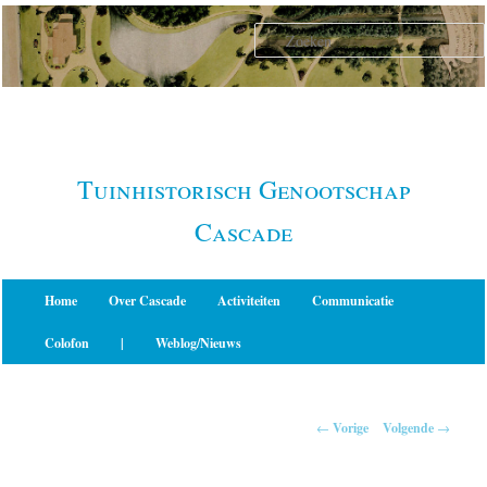
Spring
naar
de
primaire
inhoud
Tuinhistorisch Genootschap
Cascade
Hoofdmenu
Home
Over Cascade
Activiteiten
Communicatie
Colofon
|
Weblog/Nieuws
Berichtnavigatie
←
Vorige
Volgende
→