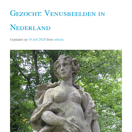
Gezocht: Venusbeelden in
Nederland
Geplaatst op
10 juli 2020
door
admin