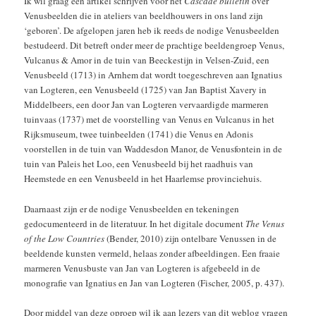
Ik wil graag een artikel schrijven voor het
Cascade bulletin
over
Venusbeelden die in ateliers van beeldhouwers in ons land zijn
‘geboren’. De afgelopen jaren heb ik reeds de nodige Venusbeelden
bestudeerd. Dit betreft onder meer de prachtige beeldengroep Venus,
Vulcanus & Amor in de tuin van Beeckestijn in Velsen-Zuid, een
Venusbeeld (1713) in Arnhem dat wordt toegeschreven aan Ignatius
van Logteren, een Venusbeeld (1725) van Jan Baptist Xavery in
Middelbeers, een door Jan van Logteren vervaardigde marmeren
tuinvaas (1737) met de voorstelling van Venus en Vulcanus in het
Rijksmuseum, twee tuinbeelden (1741) die Venus en Adonis
voorstellen in de tuin van Waddesdon Manor, de Venusfontein in de
tuin van Paleis het Loo, een Venusbeeld bij het raadhuis van
Heemstede en een Venusbeeld in het Haarlemse provinciehuis.
Daarnaast zijn er de nodige Venusbeelden en tekeningen
gedocumenteerd in de literatuur. In het digitale document
The Venus
of the Low Countries
(Bender, 2010) zijn ontelbare Venussen in de
beeldende kunsten vermeld, helaas zonder afbeeldingen. Een fraaie
marmeren Venusbuste van Jan van Logteren is afgebeeld in de
monografie van Ignatius en Jan van Logteren (Fischer, 2005, p. 437).
Door middel van deze oproep wil ik aan lezers van dit weblog vragen