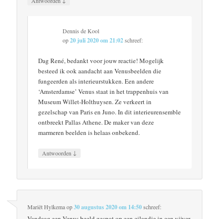
↓
Antwoorden
Dennis de Kool
op
20 juli 2020 om 21:02
schreef:
Dag René, bedankt voor jouw reactie! Mogelijk
besteed ik ook aandacht aan Venusbeelden die
fungeerden als interieurstukken. Een andere
‘Amsterdamse’ Venus staat in het trappenhuis van
Museum Willet-Holthuysen. Ze verkeert in
gezelschap van Paris en Juno. In dit interieurensemble
ontbreekt Pallas Athene. De maker van deze
marmeren beelden is helaas onbekend.
↓
Antwoorden
Mariët Hylkema
op
30 augustus 2020 om 14:50
schreef:
Vandaag een Venus beeld gespot op een eilandje in een vijver