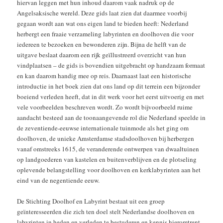
hiervan leggen met hun inhoud daarom vaak nadruk op de
Angelsaksische wereld. Deze gids laat zien dat daarmee voorbij
gegaan wordt aan wat ons eigen land te bieden heeft: Nederland
herbergt een fraaie verzameling labyrinten en doolhoven die voor
iedereen te bezoeken en bewonderen zijn. Bijna de helft van de
uitgave beslaat daarom een rijk geïllustreerd overzicht van hun
vindplaatsen – de gids is bovendien uitgebracht op handzaam formaat
en kan daarom handig mee op reis. Daarnaast laat een historische
introductie in het boek zien dat ons land op dit terrein een bijzonder
boeiend verleden heeft, dat in dit werk voor het eerst uitvoerig en met
vele voorbeelden beschreven wordt. Zo wordt bijvoorbeeld ruime
aandacht besteed aan de toonaangevende rol die Nederland speelde in
de zeventiende-eeuwse internationale tuinmode als het ging om
doolhoven, de unieke Amsterdamse stadsdoolhoven bij herbergen
vanaf omstreeks 1615, de veranderende ontwerpen van dwaaltuinen
op landgoederen van kastelen en buitenverblijven en de plotseling
oplevende belangstelling voor doolhoven en kerklabyrinten aan het
eind van de negentiende eeuw.
De Stichting Doolhof en Labyrint bestaat uit een groep
geïnteresseerden die zich ten doel stelt Nederlandse doolhoven en
labyrinten in heden en verleden te bestuderen en kennis hieromtrent