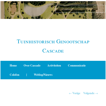
Spring
naar
de
primaire
inhoud
Tuinhistorisch Genootschap
Cascade
Hoofdmenu
Home
Over Cascade
Activiteiten
Communicatie
Colofon
|
Weblog/Nieuws
Berichtnavigatie
←
Vorige
Volgende
→