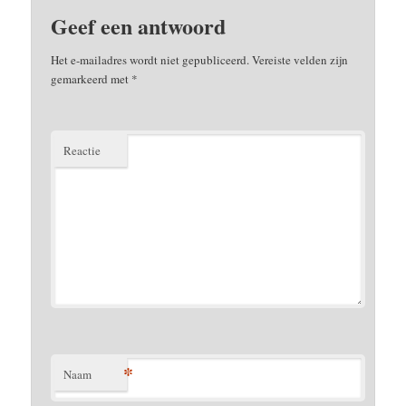
Geef een antwoord
Het e-mailadres wordt niet gepubliceerd.
Vereiste velden zijn
gemarkeerd met
*
Reactie
*
Naam