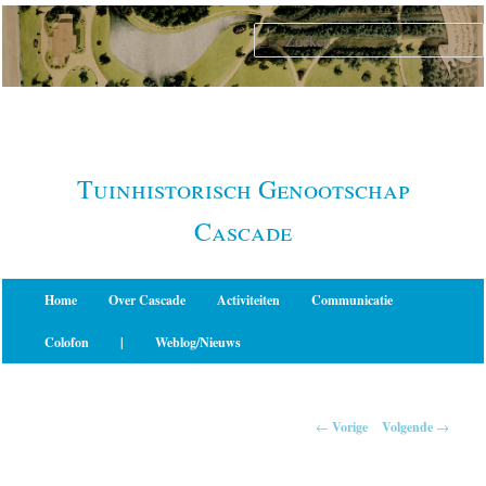
Spring
naar
de
primaire
inhoud
Tuinhistorisch Genootschap
Cascade
Hoofdmenu
Home
Over Cascade
Activiteiten
Communicatie
Colofon
|
Weblog/Nieuws
Berichtnavigatie
←
Vorige
Volgende
→