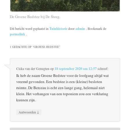
De Groene Bedstee bij De Steeg.
Dit bericht werd geplaatst in
Tuinhistorie
door
admin
. Bookmark de
permalink
.
1 GEDACHTE OP “
GROENE BEDSTEE
”
Ciska van der Genugten
op
18 september 2020 om 12:57
schreef:
Ik heb de naam Groene Bedstee voor de loofgang altijd wat
vreemd gevonden. Een bedstee is een (kleine) besloten
ruimte. De Berceau is echt een lange gang, helemaal niet
klein. Het verhangen van een toponiem zou een verklaring
kunnen zijn.
↓
Antwoorden