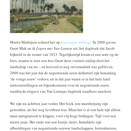
Marita Mathijsen schreef het op
haar eigen weblog
: ‘In 2000 gaven
Geert Mak en ik
Lopen met Van Lennep
uit, het dagboek dat Jacob
bijhield in de zomer van 1823. Tegelijkertijd kwam er een serie op de
buis, waarin te zien was hoe Geert deze voetreis naliep door het
landschap van nu – en hoeveel er nog onveranderd was gebleven.
2000 was het jaar dat de negentiende eeuw definitief zijn benaming
‘de vorige eeuw’ verloor, en in dat jaar waren er in het hele land
tentoonstellingen en bijeenkomsten over de negentiende eeuw,
waarbij de uitgave van Van Lenneps dagboek naadloos aansloot.
We zijn nu achttien jaar verder. Het boek zou meerderjarig zijn
geworden, als het nog leverbaar was. Maar het is al een hele tijd alleen
maar antiquarisch te krijgen, voor vrij hoge bedragen. Tijd voor een
nieuw jasje. Het oude was een beetje sleets. Inmiddels zijn
afbeeldingen van negentiende-eeuwse landschappen, buitenhuizen,