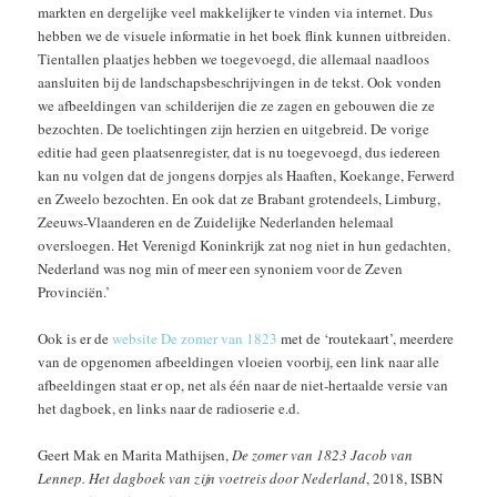
markten en dergelijke veel makkelijker te vinden via internet. Dus
hebben we de visuele informatie in het boek flink kunnen uitbreiden.
Tientallen plaatjes hebben we toegevoegd, die allemaal naadloos
aansluiten bij de landschapsbeschrijvingen in de tekst. Ook vonden
we afbeeldingen van schilderijen die ze zagen en gebouwen die ze
bezochten. De toelichtingen zijn herzien en uitgebreid. De vorige
editie had geen plaatsenregister, dat is nu toegevoegd, dus iedereen
kan nu volgen dat de jongens dorpjes als Haaften, Koekange, Ferwerd
en Zweelo bezochten. En ook dat ze Brabant grotendeels, Limburg,
Zeeuws-Vlaanderen en de Zuidelijke Nederlanden helemaal
oversloegen. Het Verenigd Koninkrijk zat nog niet in hun gedachten,
Nederland was nog min of meer een synoniem voor de Zeven
Provinciën.’
Ook is er de
website De zomer van 1823
met de ‘routekaart’, meerdere
van de opgenomen afbeeldingen vloeien voorbij, een link naar alle
afbeeldingen staat er op, net als één naar de niet-hertaalde versie van
het dagboek, en links naar de radioserie e.d.
Geert Mak en Marita Mathijsen,
De zomer van 1823 Jacob van
Lennep. Het dagboek van zijn voetreis door Nederland
, 2018, ISBN