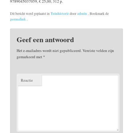
9789045037059, € 25,00, 312 p.
Dit bericht werd geplaatst in
Tuinhistorie
door
admin
. Bookmark de
permalink
.
Geef een antwoord
Het e-mailadres wordt niet gepubliceerd.
Vereiste velden zijn
gemarkeerd met
*
Reactie