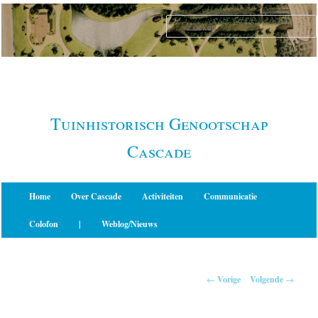
Spring
naar
de
primaire
inhoud
Tuinhistorisch Genootschap
Cascade
Hoofdmenu
Home
Over Cascade
Activiteiten
Communicatie
Colofon
|
Weblog/Nieuws
Berichtnavigatie
←
Vorige
Volgende
→