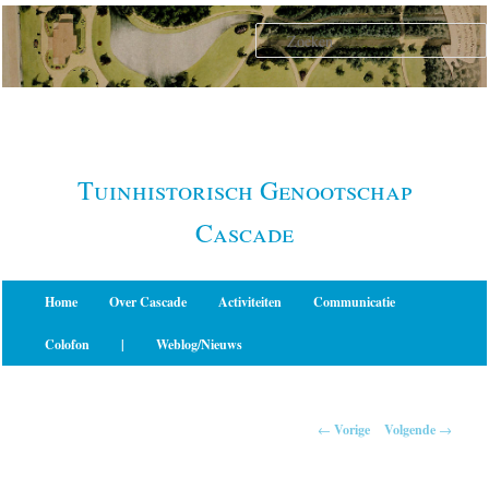
Spring
naar
de
primaire
inhoud
Tuinhistorisch Genootschap
Cascade
Hoofdmenu
Home
Over Cascade
Activiteiten
Communicatie
Colofon
|
Weblog/Nieuws
Berichtnavigatie
←
Vorige
Volgende
→