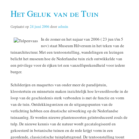
Het Geluk van de Tuin
Geplaatst op
24 juni 2006
door
admin
In de zomer en het najaar van 2006 ( 23 jun t/m 5
nov) staat Museum Hilversum in het teken van de
tuinarchitectuur. Met een tentoonstelling, wandelingen en lezingen
belicht het museum hoe de Nederlandse tuin zich ontwikkelde van
een privilege voor de rijken tot een vanzelfsprekendheid voor iedere
burger.
Schilderijen en maquettes van onder meer de paradijstuin,
kloostertuin en minnetuin maken inzichtelijk hoe levensfilosofie in de
loop van de geschiedenis sterk verbonden is met de functie en vorm
van de tuin. Ontdekkingsreizen en de uitgangspunten van de
verlichting hebben een drastische uitwerking op de Nederlandse
tuinaanleg. Er worden nieuwe plantensoorten geïntroduceerd zoals de
tulp. De nieuwe kennis van de natuur wordt gecatalogiseerd en
gekoesterd in botanische tuinen en de rede krijgt vorm in een
geordende, classicistische tuinplattegrond. De tentoonstelling toont