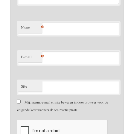
*
Naam
*
E-mail
Site
Mijn naam, e-mail en site bewaren in deze browser voor de
volgende keer wanneer ik een reactie plaats.