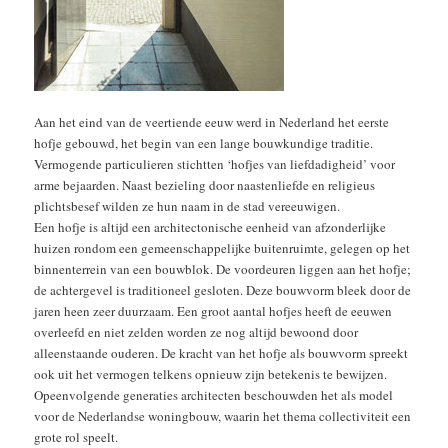
Aan het eind van de veertiende eeuw werd in Nederland het eerste
hofje gebouwd, het begin van een lange bouwkundige traditie.
Vermogende particulieren stichtten ‘hofjes van liefdadigheid’ voor
arme bejaarden. Naast bezieling door naastenliefde en religieus
plichtsbesef wilden ze hun naam in de stad vereeuwigen.
Een hofje is altijd een architectonische eenheid van afzonderlijke
huizen rondom een gemeenschappelijke buitenruimte, gelegen op het
binnenterrein van een bouwblok. De voordeuren liggen aan het hofje;
de achtergevel is traditioneel gesloten. Deze bouwvorm bleek door de
jaren heen zeer duurzaam. Een groot aantal hofjes heeft de eeuwen
overleefd en niet zelden worden ze nog altijd bewoond door
alleenstaande ouderen. De kracht van het hofje als bouwvorm spreekt
ook uit het vermogen telkens opnieuw zijn betekenis te bewijzen.
Opeenvolgende generaties architecten beschouwden het als model
voor de Nederlandse woningbouw, waarin het thema collectiviteit een
grote rol speelt.