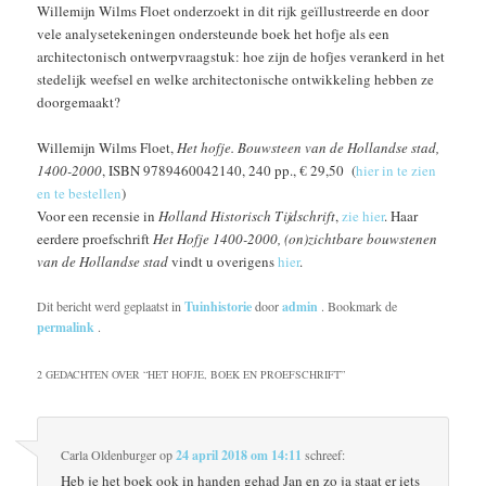
Willemijn Wilms Floet onderzoekt in dit rijk geïllustreerde en door
vele analysetekeningen ondersteunde boek het hofje als een
architectonisch ontwerpvraagstuk: hoe zijn de hofjes verankerd in het
stedelijk weefsel en welke architectonische ontwikkeling hebben ze
doorgemaakt?
Willemijn Wilms Floet,
Het hofje. Bouwsteen van de Hollandse stad,
1400-2000
, ISBN 9789460042140, 240 pp., € 29,50 (
hier in te zien
en te bestellen
)
Voor een recensie in
Holland Historisch Tijdschrift
,
zie hier
. Haar
eerdere proefschrift
Het Hofje 1400-2000, (on)zichtbare bouwstenen
van de Hollandse stad
vindt u overigens
hier
.
Dit bericht werd geplaatst in
Tuinhistorie
door
admin
. Bookmark de
permalink
.
2 GEDACHTEN OVER “
HET HOFJE, BOEK EN PROEFSCHRIFT
”
Carla Oldenburger
op
24 april 2018 om 14:11
schreef:
Heb je het boek ook in handen gehad Jan en zo ja staat er iets