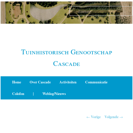
Spring
naar
de
primaire
inhoud
Tuinhistorisch Genootschap
Cascade
Hoofdmenu
Home
Over Cascade
Activiteiten
Communicatie
Colofon
|
Weblog/Nieuws
Berichtnavigatie
←
Vorige
Volgende
→