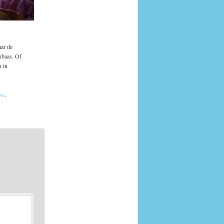
aar de
inbaas. Of
n in
oo
.