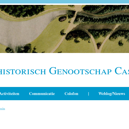
historisch Genootschap Ca
Activiteiten
Communicatie
Colofon
|
Weblog/Nieuws
min