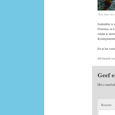
‘Een tuin om o
September is a
Floriskas en k
omdat je nieu
Koninginnetui
En in het verl
Dit bericht we
Geef e
Het e-mailad
Reactie