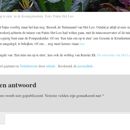
p te eten’ in de Koninginnetuin Foto: Paleis Het Loo
l bijna voorbij, maar het kan nog. Bezoek de Tuinmaand van Het Loo. Omdat je altijd al eens n
wekerij achterin de tuinen van Paleis Het Loo had willen gaan, met de tuinconservator of de tu
wsgierig bent naar de Pompenkelder. Of om ‘Een tuin om op te eten’ een Groente & Kruidentui
n aangelegd, te bekijken. Of om… nog meer keuzes staan
hier.
engde van ‘Een tuin om op te eten’, lees ook de weblog van Renske Ek:
De moestuin van Het L
rd geplaatst in
Tuinhistorie
door
admin
. Bookmark de
permalink
.
en antwoord
res wordt niet gepubliceerd.
Vereiste velden zijn gemarkeerd met
*