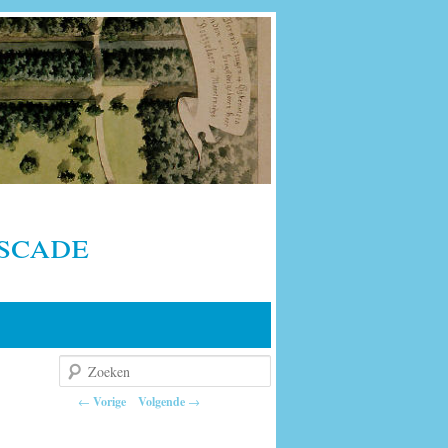
scade
Zoeken
Berichtnavigatie
←
Vorige
Volgende
→