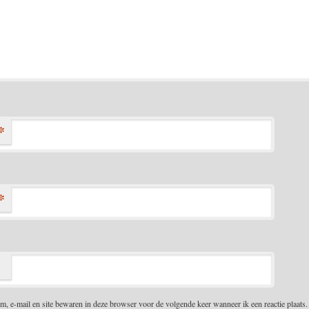
*
*
m, e-mail en site bewaren in deze browser voor de volgende keer wanneer ik een reactie plaats.