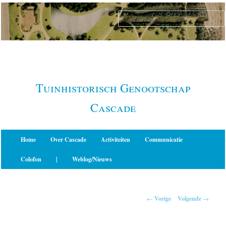
Spring
naar
de
primaire
inhoud
Tuinhistorisch Genootschap
Cascade
Hoofdmenu
Home
Over Cascade
Activiteiten
Communicatie
Colofon
|
Weblog/Nieuws
Berichtnavigatie
←
Vorige
Volgende
→