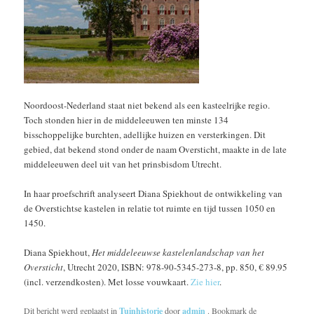
Noordoost-Nederland staat niet bekend als een kasteelrijke regio.
Toch stonden hier in de middeleeuwen ten minste 134
bisschoppelijke burchten, adellijke huizen en versterkingen. Dit
gebied, dat bekend stond onder de naam Oversticht, maakte in de late
middeleeuwen deel uit van het prinsbisdom Utrecht.
In haar proefschrift analyseert Diana Spiekhout de ontwikkeling van
de Overstichtse kastelen in relatie tot ruimte en tijd tussen 1050 en
1450.
Diana Spiekhout,
Het middeleeuwse kastelenlandschap van het
Oversticht
, Utrecht 2020, ISBN: 978-90-5345-273-8, pp. 850, € 89.95
(incl. verzendkosten). Met losse vouwkaart.
Zie hier
.
Dit bericht werd geplaatst in
Tuinhistorie
door
admin
. Bookmark de