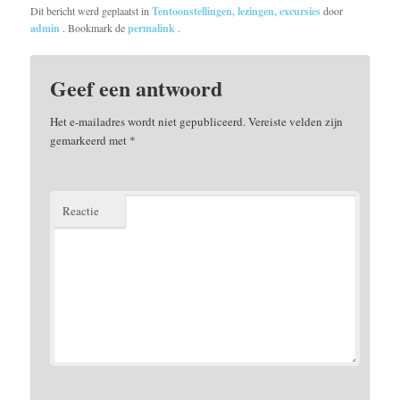
Dit bericht werd geplaatst in
Tentoonstellingen, lezingen, excursies
door
admin
. Bookmark de
permalink
.
Geef een antwoord
Het e-mailadres wordt niet gepubliceerd.
Vereiste velden zijn
gemarkeerd met
*
Reactie