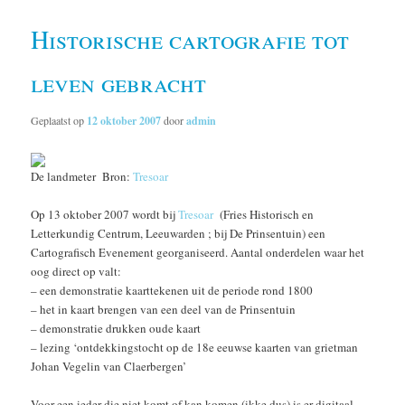
Historische cartografie tot
leven gebracht
Geplaatst op
12 oktober 2007
door
admin
De landmeter Bron:
Tresoar
Op 13 oktober 2007 wordt bij
Tresoar
(Fries Historisch en
Letterkundig Centrum, Leeuwarden ; bij De Prinsentuin) een
Cartografisch Evenement georganiseerd. Aantal onderdelen waar het
oog direct op valt:
– een demonstratie kaarttekenen uit de periode rond 1800
– het in kaart brengen van een deel van de Prinsentuin
– demonstratie drukken oude kaart
– lezing ‘ontdekkingstocht op de 18e eeuwse kaarten van grietman
Johan Vegelin van Claerbergen’
Voor een ieder die niet komt of kan komen (ikke dus) is er digitaal