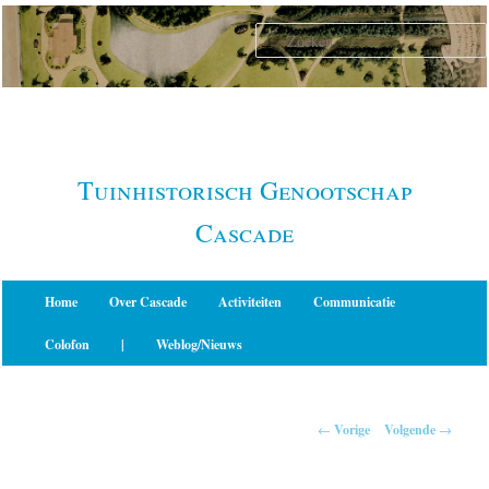
Spring
naar
de
primaire
inhoud
Tuinhistorisch Genootschap
Cascade
Hoofdmenu
Home
Over Cascade
Activiteiten
Communicatie
Colofon
|
Weblog/Nieuws
Berichtnavigatie
←
Vorige
Volgende
→