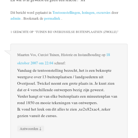
Dit bericht werd geplaatst in
Tentoonstellingen, lezingen, excursies
door
admin
. Bookmark de
permalink
.
1 GEDACHTE OP “
TUINEN BIJ OVERIJSSELSE BUITENPLAATSEN (ZWOLLE)
”
Maarten Vos, Curcist Tuinen, Historie en Instandhouding
op
18
oktober 2007 om 22:04
schreef:
Vandaag de tentoonstelling bezocht, het is een beknopte
weergave over 13 buitenplaatsen / landgoederen uit
Overijsssel. Twickel neemt een grote plaats in. Je kunt zien
dat er 4 verschillende ontwerpers bezig zijn geweest.
Verder hangt er van elke buitenplaats een minuutenplan van
rond 1850 en mooie tekeningen van ontwerpers.
Ik vond het leuk om dit alles te zien ,xe2x82xac4, zeker
gezien vanuit de cursus.
↓
Antwoorden