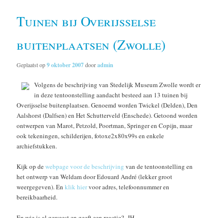
Tuinen bij Overijsselse
buitenplaatsen (Zwolle)
Geplaatst op
9 oktober 2007
door
admin
Volgens de beschrijving van Stedelijk Museum Zwolle wordt er
in deze tentoonstelling aandacht besteed aan 13 tuinen bij
Overijsselse buitenplaatsen. Genoemd worden Twickel (Delden), Den
Aalshorst (Dalfsen) en Het Schutterveld (Enschede). Getoond worden
ontwerpen van Marot, Petzold, Poortman, Springer en Copijn, maar
ook tekeningen, schilderijen, fotoxe2x80x99s en enkele
archiefstukken.
Kijk op de
webpage voor de beschrijving
van de tentoonstelling en
het ontwerp van Weldam door Edouard André (lekker groot
weergegeven). En
klik hier
voor adres, telefoonnummer en
bereikbaarheid.
En wie is al geweest en geeft een reactie? JH