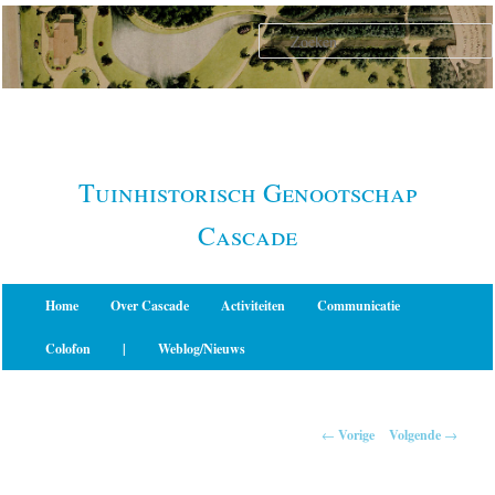
Spring
naar
de
primaire
inhoud
Tuinhistorisch Genootschap
Cascade
Hoofdmenu
Home
Over Cascade
Activiteiten
Communicatie
Colofon
|
Weblog/Nieuws
Berichtnavigatie
←
Vorige
Volgende
→