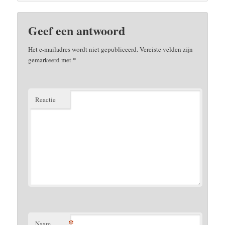
Geef een antwoord
Het e-mailadres wordt niet gepubliceerd.
Vereiste velden zijn
gemarkeerd met
*
Reactie
*
Naam