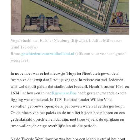
Vogelvlucht met Huis ter Nieuburg (Rijswijk), J. Julius Milheusser
(eind 17e eeuw)
Bron:
geschiedenisvanzuidholland.nl
(klik aan voor voor een grote!
weergave)
In november was er het nieuwtje ‘Huys ter Nieuburch gevonden’.
‘waren ze dat kwijt dan?’ zou je zeggen. In zekere zin wel. Iedereen
wist wel dat dit paleis dat stadhouder Frederik Hendrik tussen 1631 en
1634 liet bouwen in het
Rijswijkse Bos
heeft gestaan, maar de exacte
ligging was onbekend. In 1791 liet stadhouder Willem V het
vervallen gebouw slopen; de zijgebouwen waren al eerder gesloopt.
Op de plaats van het paleis en de tuin liet hij een bos planten en een
gedenknaald oprichten en dat zijn, met twee vijvers, de oprijlaan en
twee wallen, de enige overblijfselen uit die periode.
Na de Tweede Wereldoorlog was het bos een lege vlakte: al het hout