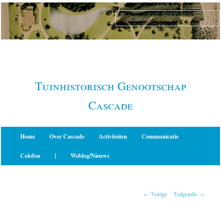
Spring
naar
de
primaire
inhoud
Tuinhistorisch Genootschap
Cascade
Hoofdmenu
Home
Over Cascade
Activiteiten
Communicatie
Colofon
|
Weblog/Nieuws
Berichtnavigatie
←
Vorige
Volgende
→