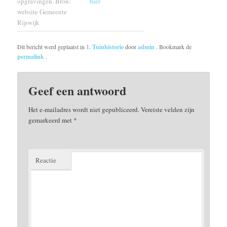
opgravingen. Bron:
hier
website Gemeente
Rijswijk
Dit bericht werd geplaatst in
1. Tuinhistorie
door
admin
. Bookmark de
permalink
.
Geef een antwoord
Het e-mailadres wordt niet gepubliceerd.
Vereiste velden zijn
gemarkeerd met
*
Reactie