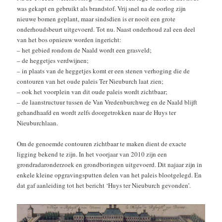
was gekapt en gebruikt als brandstof. Vrij snel na de oorlog zijn
nieuwe bomen geplant, maar sindsdien is er nooit een grote
onderhoudsbeurt uitgevoerd. Tot nu. Naast onderhoud zal een deel
van het bos opnieuw worden ingericht:
– het gebied rondom de Naald wordt een grasveld;
– de heggetjes verdwijnen;
– in plaats van de heggetjes komt er een stenen verhoging die de
contouren van het oude paleis Ter Nieuburch laat zien;
– ook het voorplein van dit oude paleis wordt zichtbaar;
– de laanstructuur tussen de Van Vredenburchweg en de Naald blijft
gehandhaafd en wordt zelfs doorgetrokken naar de Huys ter
Nieuburchlaan.
Om de genoemde contouren zichtbaar te maken dient de exacte
ligging bekend te zijn. In het voorjaar van 2010 zijn een
grondradaronderzoek en grondboringen uitgevoerd. Dit najaar zijn in
enkele kleine opgravingsputten delen van het paleis blootgelegd. En
dat gaf aanleiding tot het bericht ‘Huys ter Nieuburch gevonden’.