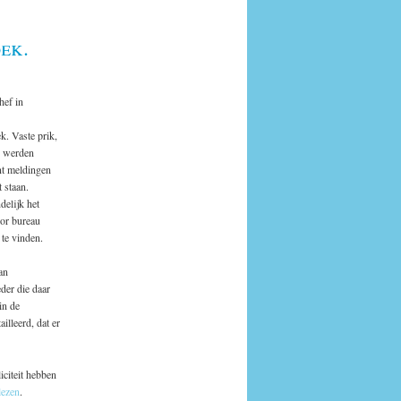
ek.
hef in
. Vaste prik,
en werden
nt meldingen
 staan.
delijk het
oor bureau
 te vinden.
van
der die daar
in de
illeerd, dat er
iciteit hebben
 lezen
.