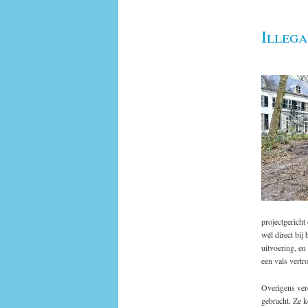
Illeg
projectgericht
wél direct bij 
uitvoering, en 
een vals vertr
Overigens verd
gebracht. Ze 