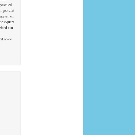
 geschied.
n gebruikt
gegeven en
 consequent
ebied van
ral op de