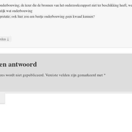
 onderbouwing; de lezer die de bronnen van het onderzoeksrapport niet ter beschikking heeft, w
nlijk wat onderbouwing
rpretatie; ook hier zou een beetje onderbouwing geen kwaad kunnen?
↓
rden
en antwoord
res wordt niet gepubliceerd.
Vereiste velden zijn gemarkeerd met
*