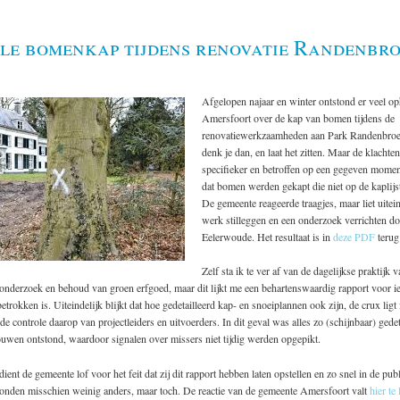
ale bomenkap tijdens renovatie Randenbro
Afgelopen najaar en winter ontstond er veel op
Amersfoort over de kap van bomen tijdens de
renovatiewerkzaamheden aan Park Randenbroek
denk je dan, en laat het zitten. Maar de klacht
specifieker en betroffen op een gegeven mome
dat bomen werden gekapt die niet op de kaplijst
De gemeente reageerde traagjes, maar liet uitein
werk stilleggen en een onderzoek verrichten d
Eelerwoude. Het resultaat is in
deze PDF
terug
Zelf sta ik te ver af van de dagelijkse praktijk 
 onderzoek en behoud van groen erfgoed, maar dit lijkt me een behartenswaardig rapport voor ie
betrokken is. Uiteindelijk blijkt dat hoe gedetailleerd kap- en snoeiplannen ook zijn, de crux ligt 
de controle daarop van projectleiders en uitvoerders. In dit geval was alles zo (schijnbaar) gedeta
ouwen ontstond, waardoor signalen over missers niet tijdig werden opgepikt.
ient de gemeente lof voor het feit dat zij dit rapport hebben laten opstellen en zo snel in de publ
konden misschien weinig anders, maar toch. De reactie van de gemeente Amersfoort valt
hier te