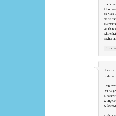
concludeer
Al in nov
als basis
dat dit on
alle meld
voorberei
schoonheid
slechte o
Antwoo
Henk van 
Beste Joo
Beste We
Dat het pr
1. de titel
2. ongeve
3. de reac
Blijft ove