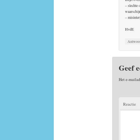
– slechte
waarschij
– misinte
HvdE
Antwoo
Geef e
Het e-mailad
Reactie