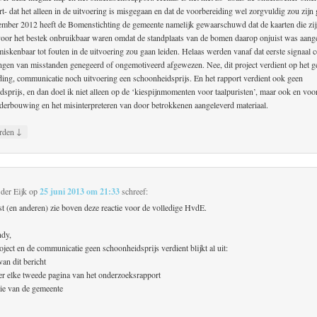
t- dat het alleen in de uitvoering is misgegaan en dat de voorbereiding wel zorgvuldig zou zijn
ember 2012 heeft de Bomenstichting de gemeente namelijk gewaarschuwd dat de kaarten die zij
 voor het bestek onbruikbaar waren omdat de standplaats van de bomen daarop onjuist was aan
miskenbaar tot fouten in de uitvoering zou gaan leiden. Helaas werden vanaf dat eerste signaal
ingen van misstanden genegeerd of ongemotiveerd afgewezen. Nee, dit project verdient op het g
ding, communicatie noch uitvoering een schoonheidsprijs. En het rapport verdient ook geen
sprijs, en dan doel ik niet alleen op de ‘kiespijnmomenten voor taalpuristen’, maar ook en voo
nderbouwing en het misinterpreteren van door betrokkenen aangeleverd materiaal.
↓
rden
der Eijk
op
25 juni 2013 om 21:33
schreef:
st (en anderen) zie boven deze reactie voor de volledige HvdE.
ndy,
oject en de communicatie geen schoonheidsprijs verdient blijkt al uit:
 van dit bericht
er elke tweede pagina van het onderzoeksrapport
tie van de gemeente
r