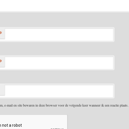
*
*
m, e-mail en site bewaren in deze browser voor de volgende keer wanneer ik een reactie plaats.