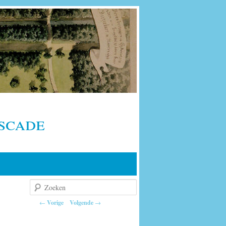
scade
Zoeken
Berichtnavigatie
←
Vorige
Volgende
→