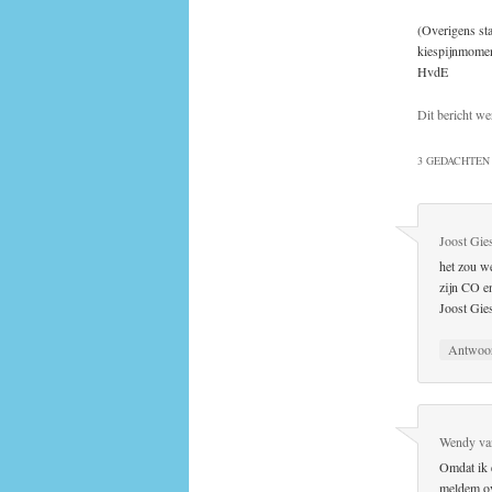
(Overigens sta
kiespijnmome
HvdE
Dit bericht we
3 GEDACHTEN 
Joost Gie
het zou we
zijn CO en
Joost Gie
Antwoo
Wendy van
Omdat ik 
meldem ove