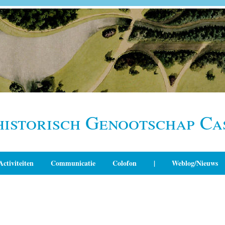
historisch Genootschap Ca
Activiteiten
Communicatie
Colofon
|
Weblog/Nieuws