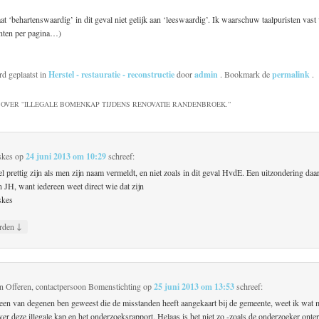
at ‘behartenswaardig’ in dit geval niet gelijk aan ‘leeswaardig’. Ik waarschuw taalpuristen vast
nten per pagina…)
rd geplaatst in
Herstel - restauratie - reconstructie
door
admin
. Bookmark de
permalink
.
OVER “
ILLEGALE BOMENKAP TIJDENS RENOVATIE RANDENBROEK.
”
skes
op
24 juni 2013 om 10:29
schreef:
l prettig zijn als men zijn naam vermeldt, en niet zoals in dit geval HvdE. Een uitzondering da
 JH, want iedereen weet direct wie dat zijn
skes
↓
rden
 Offeren, contactpersoon Bomenstichting
op
25 juni 2013 om 13:53
schreef:
een van degenen ben geweest die de misstanden heeft aangekaart bij de gemeente, weet ik wat 
r deze illegale kap en het onderzoeksrapport. Helaas is het niet zo -zoals de onderzoeker onte