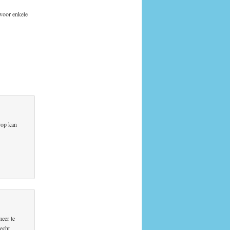
 voor enkele
arop kan
meer te
recht