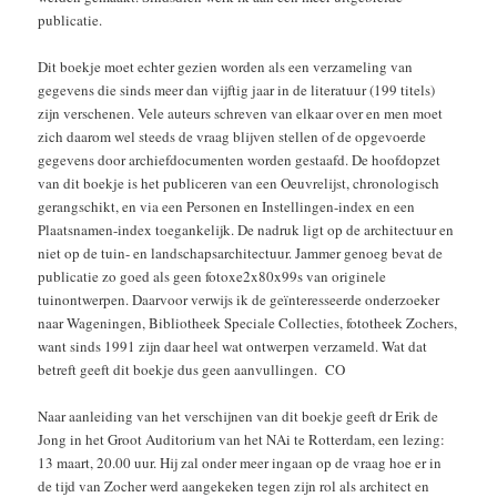
publicatie.
Dit boekje moet echter gezien worden als een verzameling van
gegevens die sinds meer dan vijftig jaar in de literatuur (199 titels)
zijn verschenen. Vele auteurs schreven van elkaar over en men moet
zich daarom wel steeds de vraag blijven stellen of de opgevoerde
gegevens door archiefdocumenten worden gestaafd. De hoofdopzet
van dit boekje is het publiceren van een Oeuvrelijst, chronologisch
gerangschikt, en via een Personen en Instellingen-index en een
Plaatsnamen-index toegankelijk. De nadruk ligt op de architectuur en
niet op de tuin- en landschapsarchitectuur. Jammer genoeg bevat de
publicatie zo goed als geen fotoxe2x80x99s van originele
tuinontwerpen. Daarvoor verwijs ik de geïnteresseerde onderzoeker
naar Wageningen, Bibliotheek Speciale Collecties, fototheek Zochers,
want sinds 1991 zijn daar heel wat ontwerpen verzameld. Wat dat
betreft geeft dit boekje dus geen aanvullingen. CO
Naar aanleiding van het verschijnen van dit boekje geeft dr Erik de
Jong in het Groot Auditorium van het NAi te Rotterdam, een lezing:
13 maart, 20.00 uur. Hij zal onder meer ingaan op de vraag hoe er in
de tijd van Zocher werd aangekeken tegen zijn rol als architect en