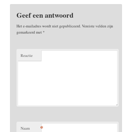
Geef een antwoord
Het e-mailadres wordt niet gepubliceerd.
Vereiste velden zijn
gemarkeerd met
*
Reactie
*
Naam