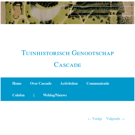
Spring
naar
de
primaire
inhoud
Tuinhistorisch Genootschap
Cascade
Hoofdmenu
Home
Over Cascade
Activiteiten
Communicatie
Colofon
|
Weblog/Nieuws
Berichtnavigatie
←
Vorige
Volgende
→