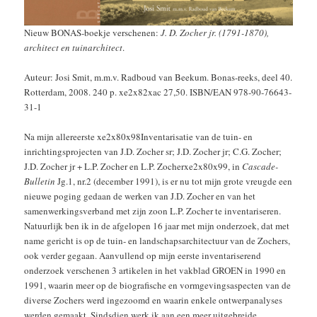
Nieuw BONAS-boekje verschenen:
J. D. Zocher jr. (1791-1870),
architect en tuinarchitect
.
Auteur: Josi Smit, m.m.v. Radboud van Beekum. Bonas-reeks, deel 40.
Rotterdam, 2008. 240 p. xe2x82xac 27,50. ISBN/EAN 978-90-76643-
31-1
Na mijn allereerste xe2x80x98Inventarisatie van de tuin- en
inrichtingsprojecten van J.D. Zocher sr; J.D. Zocher jr; C.G. Zocher;
J.D. Zocher jr + L.P. Zocher en L.P. Zocherxe2x80x99, in
Cascade-
Bulletin
Jg.1, nr.2 (december 1991), is er nu tot mijn grote vreugde een
nieuwe poging gedaan de werken van J.D. Zocher en van het
samenwerkingsverband met zijn zoon L.P. Zocher te inventariseren.
Natuurlijk ben ik in de afgelopen 16 jaar met mijn onderzoek, dat met
name gericht is op de tuin- en landschapsarchitectuur van de Zochers,
ook verder gegaan. Aanvullend op mijn eerste inventariserend
onderzoek verschenen 3 artikelen in het vakblad GROEN in 1990 en
1991, waarin meer op de biografische en vormgevingsaspecten van de
diverse Zochers werd ingezoomd en waarin enkele ontwerpanalyses
werden gemaakt. Sindsdien werk ik aan een meer uitgebreide