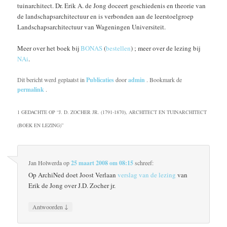
tuinarchitect. Dr. Erik A. de Jong doceert geschiedenis en theorie van
de landschapsarchitectuur en is verbonden aan de leerstoelgroep
Landschapsarchitectuur van Wageningen Universiteit.
Meer over het boek bij
BONAS
(
bestellen
) ; meer over de lezing bij
NAi
.
Dit bericht werd geplaatst in
Publicaties
door
admin
. Bookmark de
permalink
.
1 GEDACHTE OP “
J. D. ZOCHER JR. (1791-1870), ARCHITECT EN TUINARCHITECT
(BOEK EN LEZING)
”
Jan Holwerda
op
25 maart 2008 om 08:15
schreef:
Op ArchiNed doet Joost Verlaan
verslag van de lezing
van
Erik de Jong over J.D. Zocher jr.
↓
Antwoorden