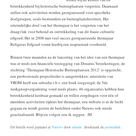
betrokkenheid bij historische buitenplaatsen vergroten. Daarnaast
zullen ook activiteiten worden georganiseerd voor specifieke
doelgroepen, zoals bestuurders en buitenplaatsbezitters. Het
uiteindelijke doel van het themajaar is het vergroten van het
draagvlak voor behoud en ontwikkeling van dit fraaie culturele
erfgoed. Het in 2008 met veel succes georganiseerde themajaar
Religieus Erfgoed vormt hierbij een inspirerend voorbeeld.
Binnen twee maanden na de lancering van het idee van een themajaar
was er reeds een financiële toezegging van Donatus Verzekeringen; de
stichting ‘Themajaar Historische Buitenplaatsen 2012’ is opgericht;
een professionale projectleider is aangetrokken; ministerie van
VROM heeft een subsidie t.b.v. een boek toegezegd; de 5de
werkgroepvergadering vond reeds plaats; 46 organisaties hebben hun
betrokkenheid kenbaar gemaakt en willen zorgdragen voor één of
meerdere activiteiten tijdens het themajaar; een website is in de lucht
gegaan en wordt gezien de berichten onder Nieuws ook steeds
geactualiseerd. Blijven volgen zou ik zeggen. JH
Dit bericht werd geplaatst in
Nieuws
door
admin
. Bookmark de
permalink
.