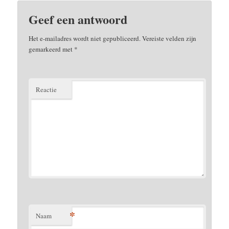
Geef een antwoord
Het e-mailadres wordt niet gepubliceerd.
Vereiste velden zijn
gemarkeerd met
*
Reactie
*
Naam