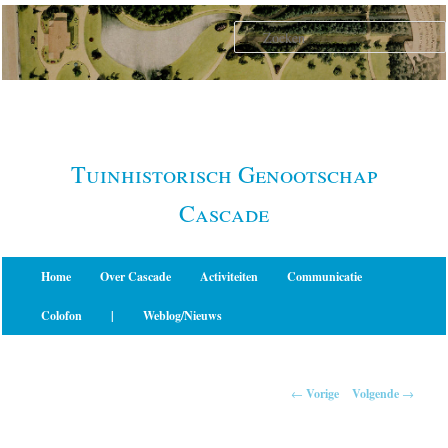
Spring
naar
de
primaire
inhoud
Tuinhistorisch Genootschap
Cascade
Hoofdmenu
Home
Over Cascade
Activiteiten
Communicatie
Colofon
|
Weblog/Nieuws
Berichtnavigatie
←
Vorige
Volgende
→