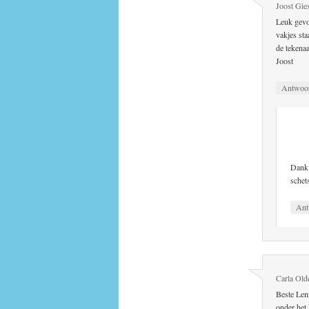
Joost Gie
Leuk gevo
vakjes sta
de tekena
Joost
Antwoo
Dank 
schet
Ant
Carla Old
Beste Lenn
onder het