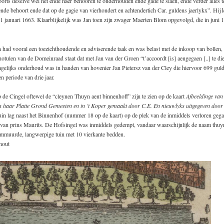
orts deselve wel net ende naer behooren te onderhouden ende gade te slaen, ende verder alles t
 ende behoort ende dat op de gagie van vierhondert en achtendertich Car. guldens jaerlykx”. Hij 
 1 januari 1663. Klaarblijkelijk was Jan toen zijn zwager Maerten Blom opgevolgd, die in juni
had vooral een toezichthoudende en adviserende taak en was belast met de inkoop van bollen, 
otulen van de Domeinraad staat dat met Jan van der Groen “t’accoordt [is] aengegaen [..] te di
agelijks onderhoud was in handen van hovenier Jan Pietersz van der Cley die hiervoor 699 gul
n periode van drie jaar.
de Cingel oftewel de “cleynen Thuyn aent binnenhoff” zijn te zien op de kaart
Afbeeldinge van 
 haar Platte Grond Gemeeten en in ’t Koper gemaakt door C.E. En nieuwlyks uitgegeven door
uin lag naast het Binnenhof (nummer 18 op de kaart) op de plek van de inmiddels verloren geg
 van prins Maurits. De Hofsingel was inmiddels gedempt, vandaar waarschijnlijk de naam thuyn
mmuurde, langwerpige tuin met 10 vierkante bedden.
hout