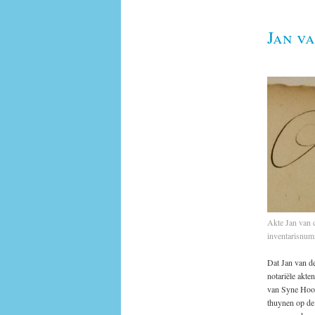
Jan v
Akte Jan van 
inventarisnu
Dat Jan van de
notariële akt
van Syne Hooc
thuynen op de