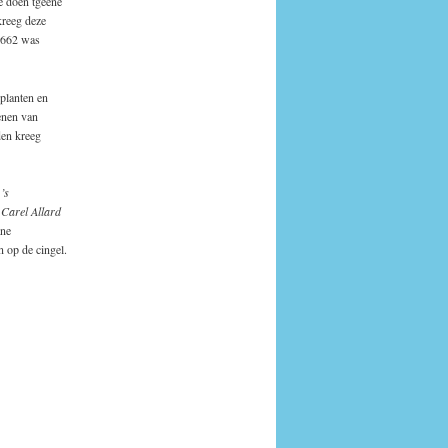
e doen tgeene
kreeg deze
 1662 was
planten en
enen van
den kreeg
’s
 Carel Allard
ane
 op de cingel.