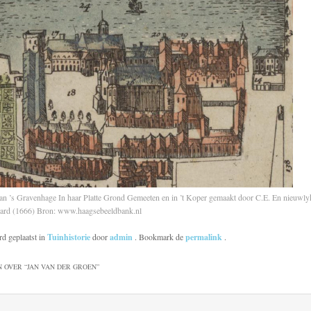
an ’s Gravenhage In haar Platte Grond Gemeeten en in ’t Koper gemaakt door C.E. En nieuwly
lard (1666) Bron: www.haagsebeeldbank.nl
rd geplaatst in
Tuinhistorie
door
admin
. Bookmark de
permalink
.
 OVER “
JAN VAN DER GROEN
”