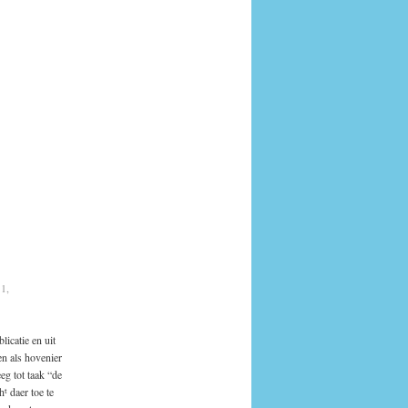
1,
icatie en uit
n als hovenier
g tot taak “de
 daer toe te