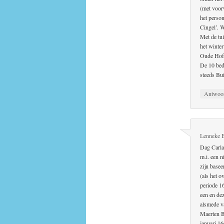
(met voor
het perso
Cingel’. W
Met de tu
het winte
Oude Hof
De 10 bed
steeds Bu
Antwoo
Lenneke 
Dag Carla
m.i. een n
zijn base
(als het 
periode 1
een en de
alsmede v
Maerten B
januari 16