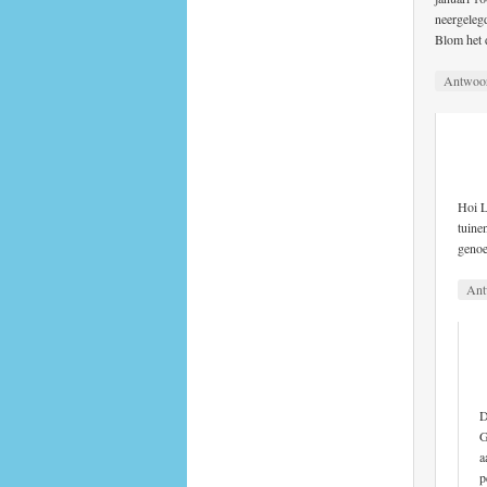
neergeleg
Blom het 
Antwoo
Hoi L
tuine
genoe
Ant
D
G
a
p