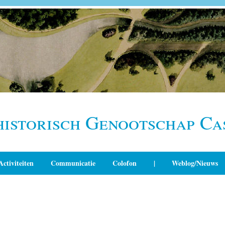
historisch Genootschap Ca
Activiteiten
Communicatie
Colofon
|
Weblog/Nieuws