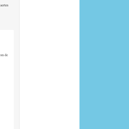
Maerten
rom de