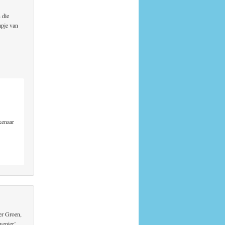
 die
apje van
kenaar
der Groen,
venier’