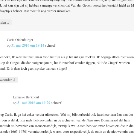
d; het kan zijn dat zij hebben samengewerkt en dat Van der Groen vooral het toezicht hield en 
dagelijks beheer. Dat moet ik nog verder uitzoeken.
↓
rden
Carla Oldenburger
op
31 mei 2016 om 18:14
schreef:
enneke, Ik weet het niet, maar vind het fijn als je het uit gaat zoeken. Ik begrijp alleen niet waa
n op de Cingel, die dan volgens jou bij het Binnenhof zouden liggen, ‘OP de Cingel’ worden
md. Er is daar toch geen sprake van een singel?
↓
woorden
Lenneke Berkhout
op
31 mei 2016 om 19:29
schreef:
ag Carla, ik ga het zeker verder uitzoeken. Wat mij bijvoorbeeld ook fascineert aan Jan van der
roen is dat ik nog niets heb gevonden in de archieven van de Nassause Domeinraad dat hem
anduidt als hovenier van Honselaarsdijk, terwijl ik wel Acten heb van twee hoveniers die in die
eriode (1665-1670) verantwoordelijk waren voor respectievelijk de oude en de nieuwe tuin van