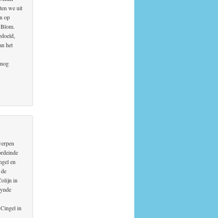
ten we uit
en op
n Blom.
edoeld,
an het
 nog
werpen
ordeinde
ngel en
 de
olijn in
eynde
Cingel in