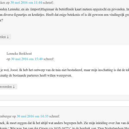
skes
op
30 mei 2016 om 11:44
schreef:
nden Lenneke, en als (import)Hagenaar de betreffende kaart meteen opgezocht en gevonden. In
an diverse figuurtjes en krulletjes. Heeft dat enige betekenis of is dit gewoon een vindingrijk gr
ar?
↓
rden
Lenneke Berkhout
op
30 mei 2016 om 15:40
schreef:
je wel, Joost. Ik heb het ontwerp van de tuin niet bestudeerd, maar mijn inschatting is dat de te
smatig de bestaande parterres heeft willen weergeven.
↓
woorden
enburger
op
30 mei 2016 om 14:33
schreef:
ek, ik moet zeggen dat ik het altijd wat anders begrepen heb. Zie mijn inleiding over Jan van 
 kopje ‘ Wie was Jan van der Groen (ca.1635-1672)’, in de herdruk van ‘Den Nederlandsen Ho