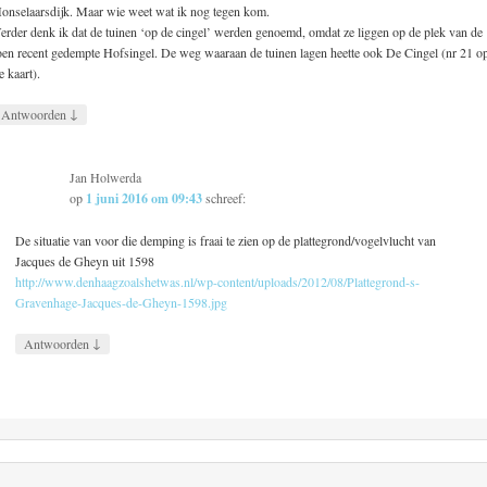
onselaarsdijk. Maar wie weet wat ik nog tegen kom.
erder denk ik dat de tuinen ‘op de cingel’ werden genoemd, omdat ze liggen op de plek van de
oen recent gedempte Hofsingel. De weg waaraan de tuinen lagen heette ook De Cingel (nr 21 o
e kaart).
↓
Antwoorden
Jan Holwerda
op
1 juni 2016 om 09:43
schreef:
De situatie van voor die demping is fraai te zien op de plattegrond/vogelvlucht van
Jacques de Gheyn uit 1598
http://www.denhaagzoalshetwas.nl/wp-content/uploads/2012/08/Plattegrond-s-
Gravenhage-Jacques-de-Gheyn-1598.jpg
↓
Antwoorden