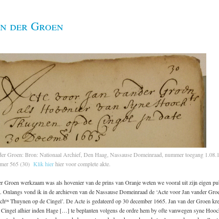
an der Groen
der Groen: Bron: Nationaal Archief, Den Haag, Nassause Domeinraad, nummer toegang 1.08.1
mmer 565 (30)
Klik hier
hier voor complete akte.
r Groen werkzaam was als hovenier van de prins van Oranje weten we vooral uit zijn eigen publ
en. Onlangs vond ik in de archieven van de Nassause Domeinraad de ‘Acte voor Jan vander Groe
hᵗˢ Thuynen op de Cingel’. De Acte is gedateerd op 30 december 1665. Jan van der Groen kree
 Cingel alhier inden Hage […] te beplanten volgens de ordre hem by ofte vanwegen syne Hoochᵗ