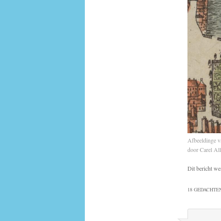
Afbeeldinge v
door Carel Al
Dit bericht we
18 GEDACHTEN