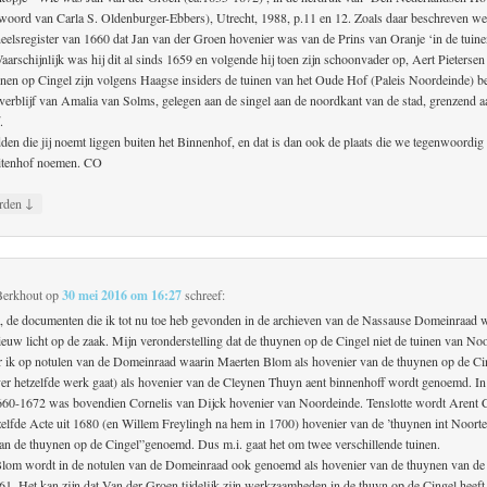
woord van Carla S. Oldenburger-Ebbers), Utrecht, 1988, p.11 en 12. Zoals daar beschreven we
neelsregister van 1660 dat Jan van der Groen hovenier was van de Prins van Oranje ‘in de tuin
aarschijnlijk was hij dit al sinds 1659 en volgende hij toen zijn schoonvader op, Aert Pieterse
inen op Cingel zijn volgens Haagse insiders de tuinen van het Oude Hof (Paleis Noordeinde) b
rverblijf van Amalia van Solms, gelegen aan de singel aan de noordkant van de stad, grenzend a
.
den die jij noemt liggen buiten het Binnenhof, en dat is dan ook de plaats die we tegenwoordig
itenhof noemen. CO
↓
rden
Berkhout
op
30 mei 2016 om 16:27
schreef:
, de documenten die ik tot nu toe heb gevonden in de archieven van de Nassause Domeinraad 
ieuw licht op de zaak. Mijn veronderstelling dat de thuynen op de Cingel niet de tuinen van No
er ik op notulen van de Domeinraad waarin Maerten Blom als hovenier van de thuynen op de Ci
over hetzelfde werk gaat) als hovenier van de Cleynen Thuyn aent binnenhoff wordt genoemd. In
660-1672 was bovendien Cornelis van Dijck hovenier van Noordeinde. Tenslotte wordt Arent C
zelfde Acte uit 1680 (en Willem Freylingh na hem in 1700) hovenier van de ’thuynen int Noort
an de thuynen op de Cingel”genoemd. Dus m.i. gaat het om twee verschillende tuinen.
lom wordt in de notulen van de Domeinraad ook genoemd als hovenier van de thuynen van de 
61. Het kan zijn dat Van der Groen tijdelijk zijn werkzaamheden in de thuyn op de Cingel heeft