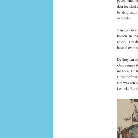
geven, ende vo
daer toe staet
betaling sinds
overleden.
Van der Groen 
bomen. In de n
advys”. Het d
betaald over ee
De thuynen op 
Gravenhage In
uit 1666. De t
Buitenhoftuin
Het was een o
Lenneke Berk