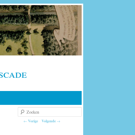
scade
Zoeken
Berichtnavigatie
←
Vorige
Volgende
→