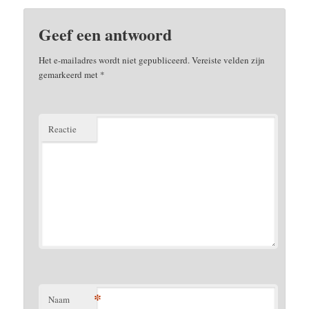
Geef een antwoord
Het e-mailadres wordt niet gepubliceerd.
Vereiste velden zijn
gemarkeerd met
*
Reactie
*
Naam