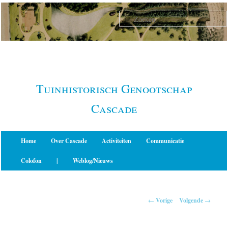
Spring
naar
de
primaire
inhoud
Tuinhistorisch Genootschap
Cascade
Hoofdmenu
Home
Over Cascade
Activiteiten
Communicatie
Colofon
|
Weblog/Nieuws
Berichtnavigatie
←
Vorige
Volgende
→