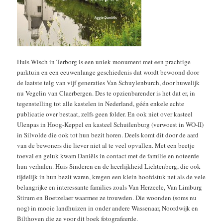
Huis Wisch in Terborg is een uniek monument met een prachtige
parktuin en een eeuwenlange geschiedenis dat wordt bewoond door
de laatste telg van vijf generaties Van Schuylenburch, door huwelijk
nu Vegelin van Claerbergen. Des te opzienbarender is het dat er, in
tegenstelling tot alle kastelen in Nederland, géén enkele echte
publicatie over bestaat, zelfs geen folder. En ook niet over kasteel
Ulenpas in Hoog-Keppel en kasteel Schuilenburg (verwoest in WO-II)
in Silvolde die ook tot hun bezit horen. Deels komt dit door de aard
van de bewoners die liever niet al te veel opvallen. Met een beetje
toeval en geluk kwam Daniëls in contact met de familie en noteerde
hun verhalen. Huis Sinderen en de heerlijkheid Lichtenberg, die ook
tijdelijk in hun bezit waren, kregen een klein hoofdstuk net als de vele
belangrijke en interessante families zoals Van Herzeele, Van Limburg
Stirum en Boetzelaer waarmee ze trouwden. Die woonden (soms nu
nog) in mooie landhuizen in onder andere Wassenaar, Noordwijk en
Bilthoven die ze voor dit boek fotografeerde.