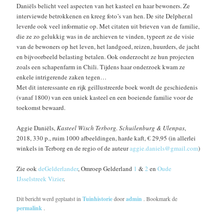
Daniëls belicht veel aspecten van het kasteel en haar bewoners. Ze
interviewde betrokkenen en kreeg foto’s van hen. De site Delpher.nl
leverde ook veel informatie op. Met citaten uit brieven van de familie,
die ze zo gelukkig was in de archieven te vinden, typeert ze de visie
van de bewoners op het leven, het landgoed, reizen, huurders, de jacht
en bijvoorbeeld belasting betalen. Ook onderzocht ze hun projecten
zoals een schapenfarm in Chili. Tijdens haar onderzoek kwam ze
enkele intrigerende zaken tegen…
Met dit interessante en rijk geïllustreerde boek wordt de geschiedenis
(vanaf 1800) van een uniek kasteel en een boeiende familie voor de
toekomst bewaard.
Aggie Daniëls,
Kasteel Wisch Terborg. Schuilenburg & Ulenpas
,
2018, 330 p., ruim 1000 afbeeldingen, harde kaft, € 29,95 (in allerlei
winkels in Terborg en de regio of de auteur
aggie.daniels@gmail.com
)
Zie ook
deGelderlander
, Omroep Gelderland
1
&
2
en
Oude
IJsselstreek Vizier
.
Dit bericht werd geplaatst in
Tuinhistorie
door
admin
. Bookmark de
permalink
.