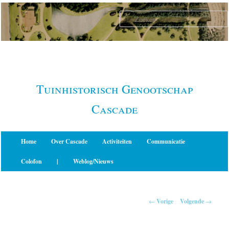
Spring
naar
de
primaire
inhoud
Tuinhistorisch Genootschap
Cascade
Hoofdmenu
Home
Over Cascade
Activiteiten
Communicatie
Colofon
|
Weblog/Nieuws
Berichtnavigatie
←
Vorige
Volgende
→