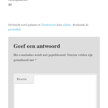
JH
Dit bericht werd geplaatst in
Tuinhistorie
door
admin
. Bookmark de
permalink
.
Geef een antwoord
Het e-mailadres wordt niet gepubliceerd.
Vereiste velden zijn
gemarkeerd met
*
Reactie