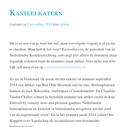
Kasteelkatern
Geplaatst op
9 november 2014
door
admin
Dit is zo een van je weet het wel, maar vervolgens vergeet je af en toe
te checken. Waar heb ik het over?
Kasteelkatern
, de periodiek van de
Nederlandse Kastelenstichting, ontvangt niet alleen de donateur, maar
eigenlijk iedereen want de nummers staan online. Voor ieder wat wils,
kijk zelf maar even op
www.kastelenbeeldbank.nl
.
Zo zie ik bladerend (ik noem slechts enkele) in nummer september
2014 een artikel van Ben Olde Meierink met de titel ‘Buitenplaatsen
binnen de stad. Behouden, verdwijnen of transformeren’. En Claudine
Taudin Chabot schreef in hetzelfde nummer een artikel onder de kop’
Enlived by country seats and pleasure-gardens. Nederlandse
buitenplaatsen en kastelen in buitenlandse reisgidsen aan het eind
van de negentiende eeuw’. En in het nummer maart 2014 schreef Iris
Koppert over ‘Landschap als locatiefactor voor historische
buitenplaatsen’.