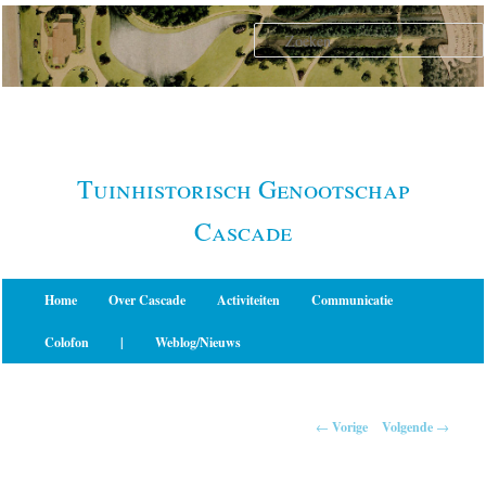
Spring
naar
de
primaire
inhoud
Tuinhistorisch Genootschap
Cascade
Hoofdmenu
Home
Over Cascade
Activiteiten
Communicatie
Colofon
|
Weblog/Nieuws
Berichtnavigatie
←
Vorige
Volgende
→