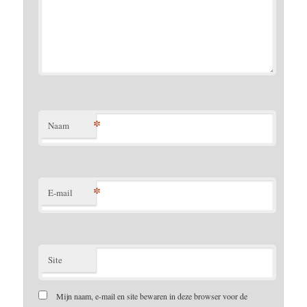
*
Naam
*
E-mail
Site
Mijn naam, e-mail en site bewaren in deze browser voor de