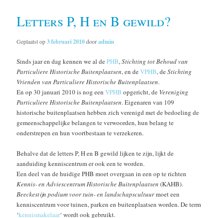
Letters P, H en B gewild?
Geplaatst op
3 februari 2010
door
admin
Sinds jaar en dag kennen we al de
PHB
,
Stichting tot Behoud van
Particuliere Historische Buitenplaatsen
, en de
VPHB
, de
Stichting
Vrienden van Particuliere Historische Buitenplaatsen
.
En op 30 januari 2010 is nog een
VPHB
opgericht, de
Vereniging
Particuliere Historische Buitenplaatsen
. Eigenaren van 109
historische buitenplaatsen hebben zich verenigd met de bedoeling de
gemeenschappelijke belangen te verwoorden, hun belang te
onderstrepen en hun voortbestaan te verzekeren.
Behalve dat de letters P, H en B gewild lijken te zijn, lijkt de
aanduiding kenniscentrum er ook een te worden.
Een deel van de huidige PHB moet overgaan in een op te richten
Kennis- en Adviescentrum Historische Buitenplaatsen
(KAHB).
Beeckestijn podium voor tuin- en landschapscultuur
moet een
kenniscentrum voor tuinen, parken en buitenplaatsen worden. De term
‘
kennismakelaar
‘ wordt ook gebruikt.