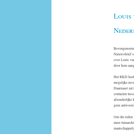
Louis
Neder
Bovengenoemde
Nieuwsbrief sc
over Louis va
door hem aang
Het RKD heeft
mogelijke inve
Daarnaast zal 
contacten tuss
afzonderlijke 
geen antwoord 
Om die reden l
meer tuinarchi
maatschappelij