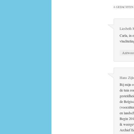
6 GEDACHTEN 
Liesbeth 
Carla, in 
vluchteli
Antwoo
Hans Zijls
Bij mijn 
de tuin r
gesteldhe
de Belgis
(voorzitt
en landsch
Begin 201
ik weerg
Archief E