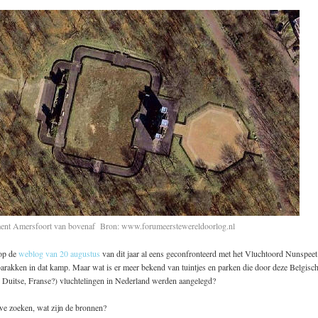
nt Amersfoort van bovenaf Bron: www.forumeerstewereldoorlog.nl
 op de
weblog van 20 augustus
van dit jaar al eens geconfronteerd met het Vluchtoord Nunspeet 
arakken in dat kamp. Maar wat is er meer bekend van tuintjes en parken die door deze Belgisc
 Duitse, Franse?) vluchtelingen in Nederland werden aangelegd?
e zoeken, wat zijn de bronnen?