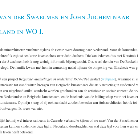
 van der Swaelmen en John Juchem naar
land in WO I.
 tuinarchitecten vluchtten tijdens de Eerste Wereldoorlog naar Nederland. Voor de komende 
hreef ik zojuist een korte levensschets over John Juchem. Die kan iedereen dus met Kerstmis 
n der Swaelmen heb ik nog weinig informatie bijeengezocht. O.a. werd de tuin van De Boekel 
elegd. De familie kwam met hem in aanraking nadat hij naar de omgeving van Enschede was g
 een project
Belgische vluchtelingen in Nederland 1914-1918
gestart (
webpage
), waarmee zij e
ntarisatie tot stand willen brengen van Belgische kunstenaars die als vluchteling in Nederland 
in een uitgebreid artikel aandacht worden geschonken aan de artistieke en sociale context, de on
en Nederlandse en Belgische kunstenaars, en de betekenis van de ballingschap voor het leven 
kunstenaars. Op mijn vraag of zij ook aandacht zouden besteden aan (tuin)architecten heb ik to
ontvangen. Ik vrees van niet.
ijkt het mij wel interessant eens in Cascade-verband te kijken of we naast Van der Swaelmen 
tecten kunnen vinden die deze tijd in Nederland doorbrachten en wat deze tijd voor hun werk e
k leven heeft betekend.