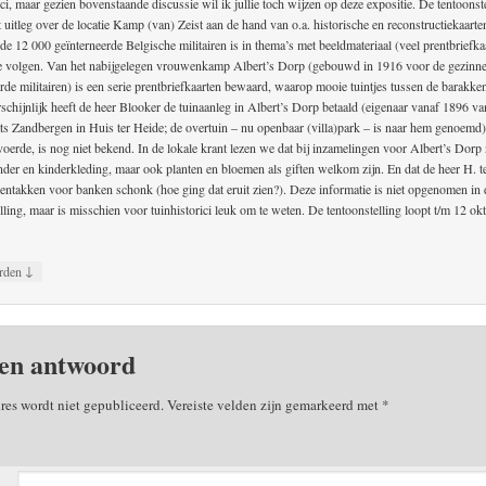
ici, maar gezien bovenstaande discussie wil ik jullie toch wijzen op deze expositie. De tentoonst
 uitleg over de locatie Kamp (van) Zeist aan de hand van o.a. historische en reconstructiekaarte
de 12 000 geïnterneerde Belgische militairen is in thema’s met beeldmateriaal (veel prentbriefka
te volgen. Van het nabijgelegen vrouwenkamp Albert’s Dorp (gebouwd in 1916 voor de gezinn
rde militairen) is een serie prentbriefkaarten bewaard, waarop mooie tuintjes tussen de barakken
schijnlijk heeft de heer Blooker de tuinaanleg in Albert’s Dorp betaald (eigenaar vanaf 1896 va
ats Zandbergen in Huis ter Heide; de overtuin – nu openbaar (villa)park – is naar hem genoemd
voerde, is nog niet bekend. In de lokale krant lezen we dat bij inzamelingen voor Albert’s Dorp 
nder en kinderkleding, maar ook planten en bloemen als giften welkom zijn. En dat de heer H. t
lgentakken voor banken schonk (hoe ging dat eruit zien?). Deze informatie is niet opgenomen in 
lling, maar is misschien voor tuinhistorici leuk om te weten. De tentoonstelling loopt t/m 12 ok
↓
rden
en antwoord
res wordt niet gepubliceerd.
Vereiste velden zijn gemarkeerd met
*