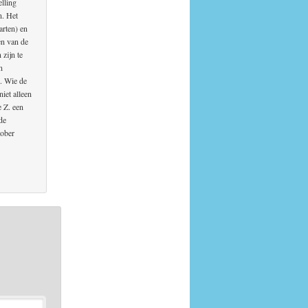
elling
n. Het
arten) en
en van de
 zijn te
n
). Wie de
niet alleen
e Z. een
de
tober