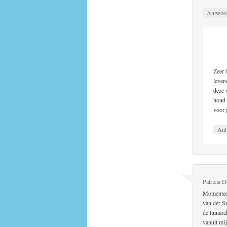
Antwoo
Zeer 
leven
deze 
houd 
voor 
Ant
Patricia D
Momenteel
van der S
de tuinar
vanuit mi