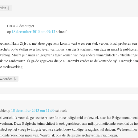
↓
rden
Carla Oldenburger
op
18 december 2013 om 09:12
schreef:
bedankt Hans Zijlstra. met deze gegevens kom ik vast weer een stuk verder. ik zal proberen een
sschets op te stellen over het leven van Louis van der Swaelmen, om deze in maart te publicere
weblog. Mocht je namen en gegevens tegenkomen van nog andere tuinarchitecten / vluchtelinge
ik me aanbevolen. Ik ga de gegevens die je nu aanreikt verder na de komende tijd. Hartelijk da
je medewerking.
↓
woorden
ebie
op
18 december 2013 om 11:30
schreef:
 verricht ik voor de gemeente Amersfoort een uitgebreid onderzoek naar het Belgenmonument
waelmen. Deze Belgische tuinarchitect is ook gerelateerd aan mijn promotieonderzoek dat de in
chitect op het vroeg twintigste-eeuwse stedenbouwkundige vraagstuk wil duiden. We horen hier
jn onderzoek nog meer van. Waarbij ik ook de Belgische archieven zal raadplegen.