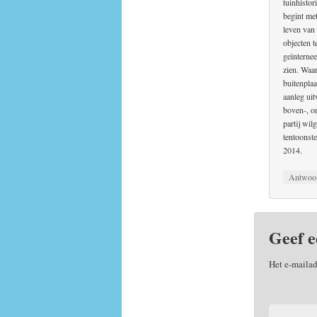
tuinhistor
begint met
leven van 
objecten 
geïnternee
zien. Waar
buitenpla
aanleg uit
boven-, o
partij wi
tentoonste
2014.
Antwoo
Geef e
Het e-mailad