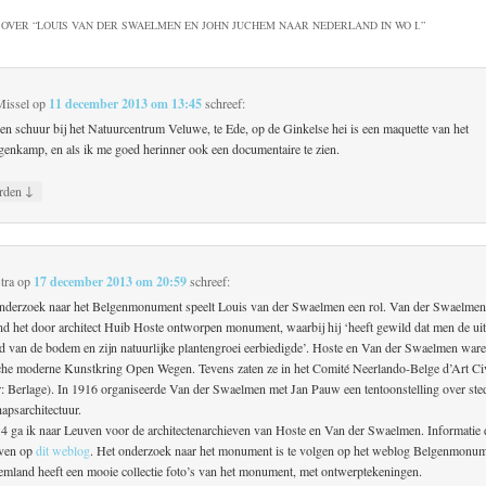
OVER “
LOUIS VAN DER SWAELMEN EN JOHN JUCHEM NAAR NEDERLAND IN WO I.
”
Missel
op
11 december 2013 om 13:45
schreef:
een schuur bij het Natuurcentrum Veluwe, te Ede, op de Ginkelse hei is een maquette van het
ngenkamp, en als ik me goed herinner ook een documentaire te zien.
↓
rden
tra
op
17 december 2013 om 20:59
schreef:
onderzoek naar het Belgenmonument speelt Louis van der Swaelmen een rol. Van der Swaelmen
ond het door architect Huib Hoste ontworpen monument, waarbij hij ‘heeft gewild dat men de uit
id van de bodem en zijn natuurlijke plantengroei eerbiedigde’. Hoste en Van der Swaelmen ware
che moderne Kunstkring Open Wegen. Tevens zaten ze in het Comité Neerlando-Belge d’Art Ci
er: Berlage). In 1916 organiseerde Van der Swaelmen met Jan Pauw een tentoonstelling over s
apsarchitectuur.
4 ga ik naar Leuven voor de architectenarchieven van Hoste en Van der Swaelmen. Informatie d
even op
dit weblog
. Het onderzoek naar het monument is te volgen op het weblog Belgenmonum
emland heeft een mooie collectie foto’s van het monument, met ontwerptekeningen.