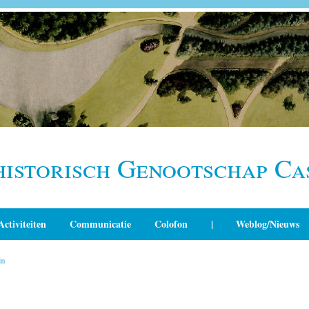
historisch Genootschap Ca
Activiteiten
Communicatie
Colofon
|
Weblog/Nieuws
in