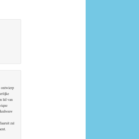
 ontwierp
erlijke
n lid van
vique
tedenbouw
aaruit zal
ent.