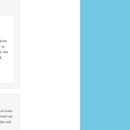
 korte
n op
n, dan
nk
 en Louis
vloed van
 dus ook