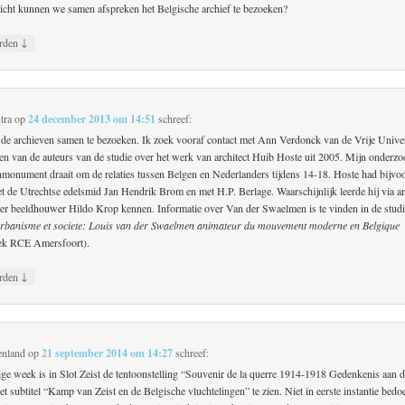
icht kunnen we samen afspreken het Belgische archief te bezoeken?
↓
rden
tra
op
24 december 2013 om 14:51
schreef:
de archieven samen te bezoeken. Ik zoek vooraf contact met Ann Verdonck van de Vrije Univer
een van de auteurs van de studie over het werk van architect Huib Hoste uit 2005. Mijn onderzo
nmonument draait om de relaties tussen Belgen en Nederlanders tijdens 14-18. Hoste had bijvo
t de Utrechtse edelsmid Jan Hendrik Brom en met H.P. Berlage. Waarschijnlijk leerde hij via ar
er beeldhouwer Hildo Krop kennen. Informatie over Van der Swaelmen is te vinden in de stud
rbanisme et societe: Louis van der Swaelmen animateur du mouvement moderne en Belgique
eek RCE Amersfoort).
↓
rden
enland
op
21 september 2014 om 14:27
schreef:
ige week is in Slot Zeist de tentoonstelling “Souvenir de la querre 1914-1918 Gedenkenis aan 
t subtitel “Kamp van Zeist en de Belgische vluchtelingen” te zien. Niet in eerste instantie bedo