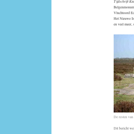
Tijdschrift Kat
Belgenmonume
Vluchtoord E
Het Nieuwe In
en veel meer,
De resten van
Dit bericht we