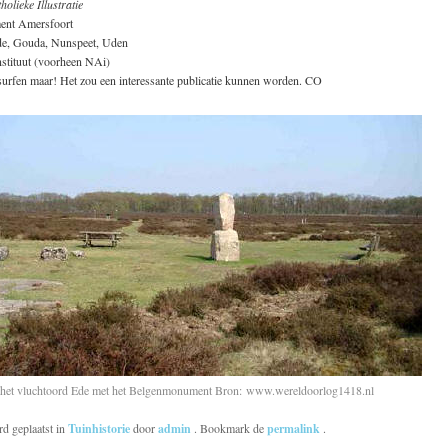
holieke Illustratie
nt Amersfoort
de, Gouda, Nunspeet, Uden
stituut (voorheen NAi)
 surfen maar! Het zou een interessante publicatie kunnen worden. CO
 het vluchtoord Ede met het Belgenmonument Bron: www.wereldoorlog1418.nl
rd geplaatst in
Tuinhistorie
door
admin
. Bookmark de
permalink
.