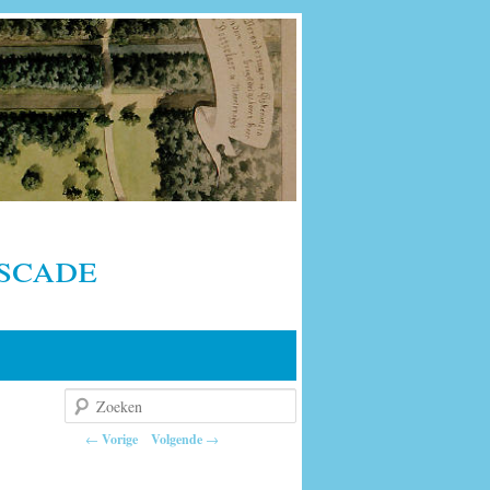
scade
Zoeken
Berichtnavigatie
←
Vorige
Volgende
→