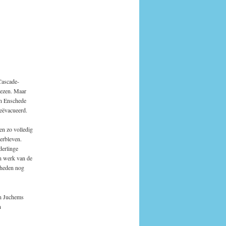
Cascade-
lezen. Maar
in Enschede
eëvacueerd.
en zo volledig
verbleven.
derlinge
en werk van de
t heden nog
en Juchems
n