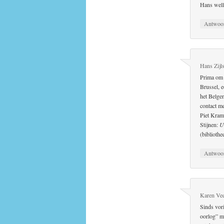
Hans well
Antwoo
Hans Zijls
Prima om 
Brussel, 
het Belge
contact me
Piet Kram
Stijnen:
U
(biblioth
Antwoo
Karen Ve
Sinds vor
oorlog” me