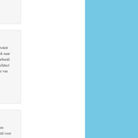
siteit
ek naar
orbeeld
chitect
ie van
den
eld voor