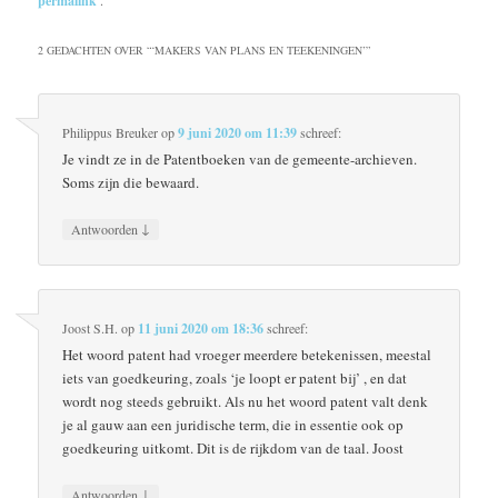
permalink
.
2 GEDACHTEN OVER “
‘MAKERS VAN PLANS EN TEEKENINGEN’
”
Philippus Breuker
op
9 juni 2020 om 11:39
schreef:
Je vindt ze in de Patentboeken van de gemeente-archieven.
Soms zijn die bewaard.
↓
Antwoorden
Joost S.H.
op
11 juni 2020 om 18:36
schreef:
Het woord patent had vroeger meerdere betekenissen, meestal
iets van goedkeuring, zoals ‘je loopt er patent bij’ , en dat
wordt nog steeds gebruikt. Als nu het woord patent valt denk
je al gauw aan een juridische term, die in essentie ook op
goedkeuring uitkomt. Dit is de rijkdom van de taal. Joost
↓
Antwoorden