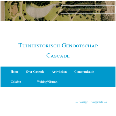
Spring
naar
de
primaire
inhoud
Tuinhistorisch Genootschap
Cascade
Hoofdmenu
Home
Over Cascade
Activiteiten
Communicatie
Colofon
|
Weblog/Nieuws
Berichtnavigatie
←
Vorige
Volgende
→