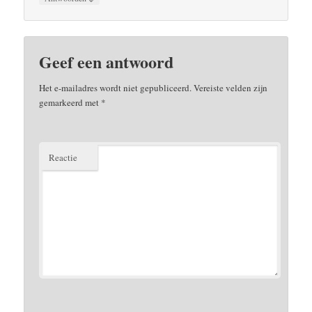
Geef een antwoord
Het e-mailadres wordt niet gepubliceerd.
Vereiste velden zijn
gemarkeerd met
*
Reactie