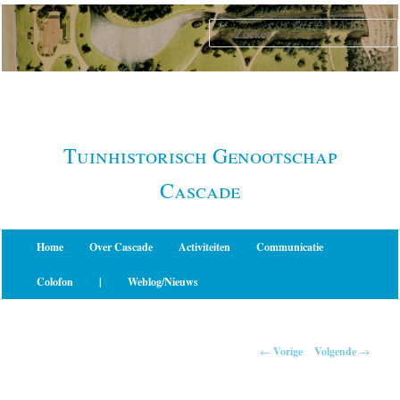
Spring
naar
de
primaire
inhoud
Tuinhistorisch Genootschap
Cascade
Hoofdmenu
Home
Over Cascade
Activiteiten
Communicatie
Colofon
|
Weblog/Nieuws
Berichtnavigatie
←
Vorige
Volgende
→