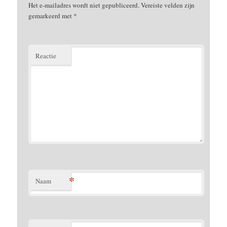
Het e-mailadres wordt niet gepubliceerd.
Vereiste velden zijn
gemarkeerd met
*
Reactie
*
Naam