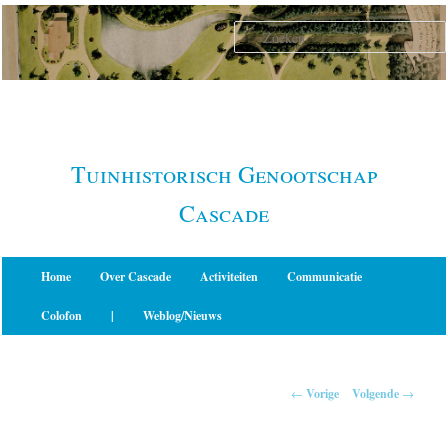
Spring
naar
de
primaire
inhoud
Tuinhistorisch Genootschap
Cascade
Hoofdmenu
Home
Over Cascade
Activiteiten
Communicatie
Colofon
|
Weblog/Nieuws
Berichtnavigatie
←
Vorige
Volgende
→