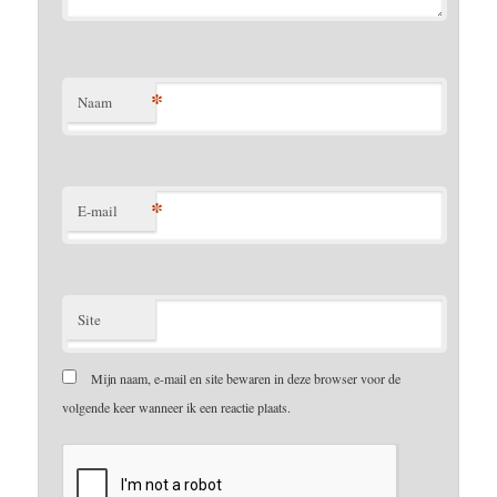
*
Naam
*
E-mail
Site
Mijn naam, e-mail en site bewaren in deze browser voor de
volgende keer wanneer ik een reactie plaats.