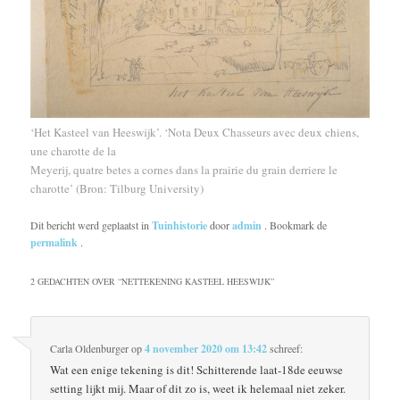
‘Het Kasteel van Heeswijk’. ‘Nota Deux Chasseurs avec deux chiens,
une charotte de la
Meyerij, quatre betes a cornes dans la prairie du grain derriere le
charotte’ (Bron: Tilburg University)
Dit bericht werd geplaatst in
Tuinhistorie
door
admin
. Bookmark de
permalink
.
2 GEDACHTEN OVER “
NETTEKENING KASTEEL HEESWIJK
”
Carla Oldenburger
op
4 november 2020 om 13:42
schreef:
Wat een enige tekening is dit! Schitterende laat-18de eeuwse
setting lijkt mij. Maar of dit zo is, weet ik helemaal niet zeker.