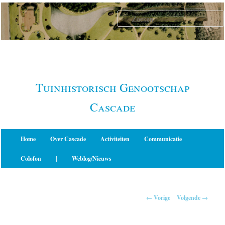
Spring
naar
de
primaire
inhoud
Tuinhistorisch Genootschap
Cascade
Hoofdmenu
Home
Over Cascade
Activiteiten
Communicatie
Colofon
|
Weblog/Nieuws
Berichtnavigatie
←
Vorige
Volgende
→