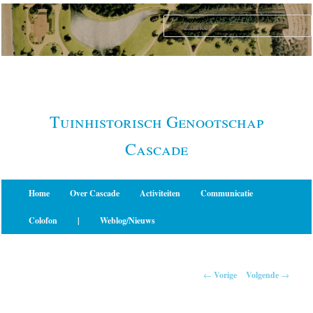
Spring
naar
de
primaire
inhoud
Tuinhistorisch Genootschap
Cascade
Hoofdmenu
Home
Over Cascade
Activiteiten
Communicatie
Colofon
|
Weblog/Nieuws
Berichtnavigatie
←
Vorige
Volgende
→