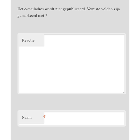
Het e-mailadres wordt niet gepubliceerd.
Vereiste velden zijn
gemarkeerd met
*
Reactie
*
Naam