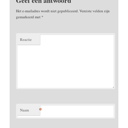
Geef een antwoord
Het e-mailadres wordt niet gepubliceerd.
Vereiste velden zijn
gemarkeerd met
*
Reactie
*
Naam