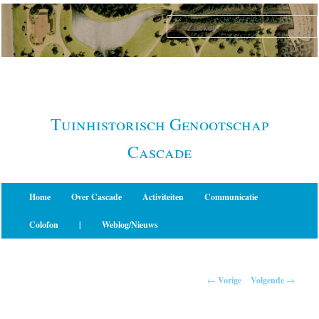
Spring
naar
de
primaire
inhoud
Tuinhistorisch Genootschap
Cascade
Hoofdmenu
Home
Over Cascade
Activiteiten
Communicatie
Colofon
|
Weblog/Nieuws
Berichtnavigatie
←
Vorige
Volgende
→