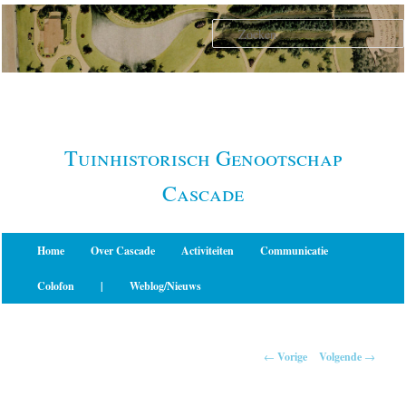
Spring
naar
de
primaire
inhoud
Tuinhistorisch Genootschap
Cascade
Hoofdmenu
Home
Over Cascade
Activiteiten
Communicatie
Colofon
|
Weblog/Nieuws
Berichtnavigatie
←
Vorige
Volgende
→