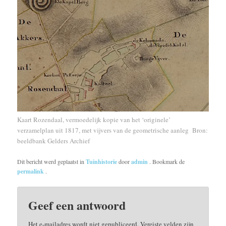
Kaart Rozendaal, vermoedelijk kopie van het ‘originele’
verzamelplan uit 1817, met vijvers van de geometrische aanleg Bron:
beeldbank Gelders Archief
Dit bericht werd geplaatst in
Tuinhistorie
door
admin
. Bookmark de
permalink
.
Geef een antwoord
Het e-mailadres wordt niet gepubliceerd.
Vereiste velden zijn