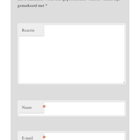
gemarkeerd met
*
Reactie
*
Naam
*
E-mail