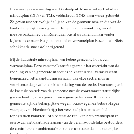
In de voorgaande weblog werd kasteelpark Rosendael op kadastraal
minuutplan (1817) en TMK veldminuut (1845) naar voren gebracht.
Ze geven respectievelijk de lijnen van de geometrische en die van de
landschappelijke aanleg weer. De op de veldminuut ‘ingewerkte’
nieuwe parkaanleg van Rosendael was al opvallend, maar verder
kijkend is er meer. Nu gaat met om het verzamelplan Rozendaal. Niets
schokkends, maar wel intrigerend.
Bij de kadastrale minuutplans van iedere gemeente hoort een
verzamelplan. Deze verzamelkaart fungeert als het overzicht van de
indeling van de gemeente in secties en kaartbladen. Vermeld staan
begrenzing, letteraanduiding en naam van elke sectie, plus in
voorkomende gevallen de bladindeling van de sectie. Daarnaast geeft
de kaart de omtrek van de gemeente met de voornaamste natuurlijke
grensscheidingen en genummerde grenspalen weer. Binnen de
gemeente zijn de belangrijkste wegen, waterwegen en bebouwingen
weergegeven. Hierdoor krijgt het verzamelplan soms een licht
topografisch karakter. Tot slot staat de titel van het verzamelplan in
een ovaal met daarbij de namen van de verantwoordelijke bestuurders,
de controlerende ambtena(a)r(en) en de uitvoerende landmeter plus