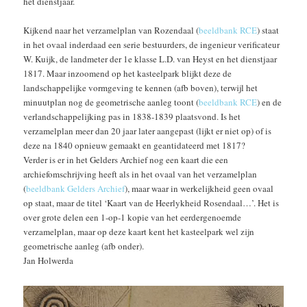
het dienstjaar.
Kijkend naar het verzamelplan van Rozendaal (
beeldbank RCE
) staat
in het ovaal inderdaad een serie bestuurders, de ingenieur verificateur
W. Kuijk, de landmeter der 1e klasse L.D. van Heyst en het dienstjaar
1817. Maar inzoomend op het kasteelpark blijkt deze de
landschappelijke vormgeving te kennen (afb boven), terwijl het
minuutplan nog de geometrische aanleg toont (
beeldbank RCE
) en de
verlandschappelijking pas in 1838-1839 plaatsvond. Is het
verzamelplan meer dan 20 jaar later aangepast (lijkt er niet op) of is
deze na 1840 opnieuw gemaakt en geantidateerd met 1817?
Verder is er in het Gelders Archief nog een kaart die een
archiefomschrijving heeft als in het ovaal van het verzamelplan
(
beeldbank Gelders Archief
), maar waar in werkelijkheid geen ovaal
op staat, maar de titel ‘Kaart van de Heerlykheid Rosendaal…’. Het is
over grote delen een 1-op-1 kopie van het eerdergenoemde
verzamelplan, maar op deze kaart kent het kasteelpark wel zijn
geometrische aanleg (afb onder).
Jan Holwerda