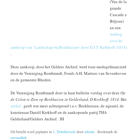
(Vue de la
grande
Cascade a
Biljoen)
en een
weblog
over de
aankoop van ‘Landschap bij Beekhuizen’ door D.J.T. Kerkhoff (1814)
.
Deze aankoop, door het Gelders Archief, werd toen medegefinancierd
door de Vereniging Rembrandt, Fonds A.H. Martens van Sevenhoven
en de gemeente Rheden.
De Vereniging Rembrandt doet in haar bulletin verslag over deze
Op
de Celon te Zien op Beekhuizen in Gelderland, D Kerkhoff. 1814
. Het
artikel
geeft wat meer achtergrond t.a.v. Beekhuizen, de aquarel, de
kunstenaar Daniël Kerkhoff en de aankopende partij THA
Gelderland/Gelders Archief. JH
Dit bericht werd geplaatst in
1. Tuinhistorie
door
admin
. Bookmark de
permalink
.