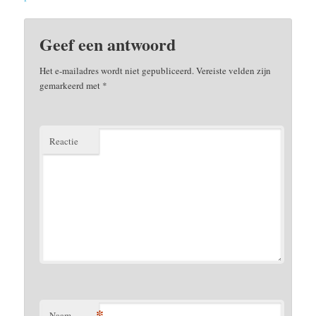
Geef een antwoord
Het e-mailadres wordt niet gepubliceerd.
Vereiste velden zijn
gemarkeerd met
*
Reactie
*
Naam