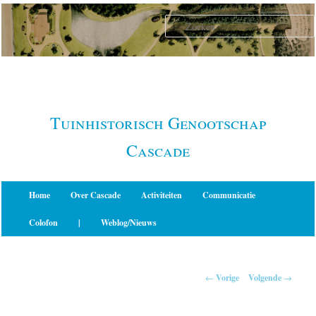
Spring
naar
de
primaire
inhoud
Tuinhistorisch Genootschap
Cascade
Hoofdmenu
Home
Over Cascade
Activiteiten
Communicatie
Colofon
|
Weblog/Nieuws
Berichtnavigatie
←
Vorige
Volgende
→