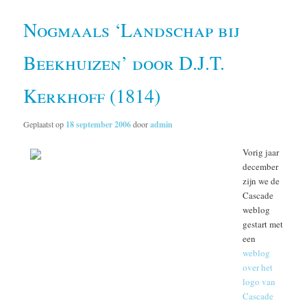
Nogmaals ‘Landschap bij
Beekhuizen’ door D.J.T.
Kerkhoff (1814)
Geplaatst op
18 september 2006
door
admin
Vorig jaar
december
zijn we de
Cascade
weblog
gestart met
een
weblog
over het
logo van
Cascade