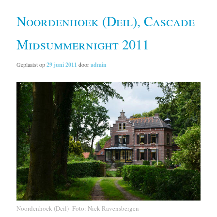
Noordenhoek (Deil), Cascade
Midsummernight 2011
Geplaatst op
29 juni 2011
door
admin
Noordenhoek (Deil) Foto: Niek Ravensbergen