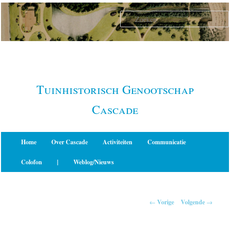
Spring
naar
de
primaire
inhoud
Tuinhistorisch Genootschap
Cascade
Hoofdmenu
Home
Over Cascade
Activiteiten
Communicatie
Colofon
|
Weblog/Nieuws
Berichtnavigatie
←
Vorige
Volgende
→