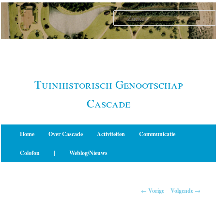
Spring
naar
de
primaire
inhoud
Tuinhistorisch Genootschap
Cascade
Hoofdmenu
Home
Over Cascade
Activiteiten
Communicatie
Colofon
|
Weblog/Nieuws
Berichtnavigatie
←
Vorige
Volgende
→