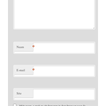
*
Naam
*
E-mail
Site
Mijn naam, e-mail en site bewaren in deze browser voor de