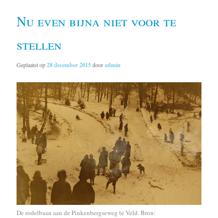
Nu even bijna niet voor te
stellen
Geplaatst op
28 december 2015
door
admin
De rodelbaan aan de Pinkenbergseweg te Veld. Bron: