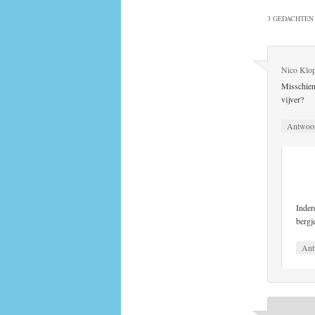
3 GEDACHTEN 
Nico Klo
Misschien 
vijver?
Antwoo
Inder
bergj
Ant