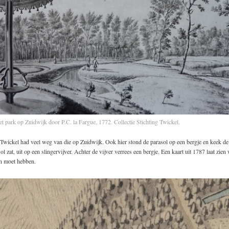
t park op Zuidwijk door P.C. la Fargue, 1772. Collectie Stichting Twickel.
 Twickel had veel weg van die op Zuidwijk. Ook hier stond de parasol op een bergje en keek de
ol zat, uit op een slingervijver. Achter de vijver verrees een bergje. Een kaart uit 1787 laat zien
an moet hebben.