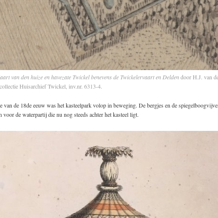
aart van den huize en havezate Twickel benevens de Twickelervaart en Delden
door H.J. van de
ollectie Huisarchief Twickel, inv.nr. 6313-4.
de van de 18de eeuw was het kasteelpark volop in beweging. De bergjes en de spiegelboogvijve
 voor de waterpartij die nu nog steeds achter het kasteel ligt.