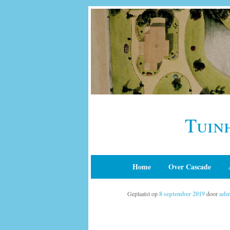
Spring
naar
de
primaire
inhoud
Tuin
Hoofdmenu
Home
Over Cascade
Geplaatst op
8 september 2019
door
adm