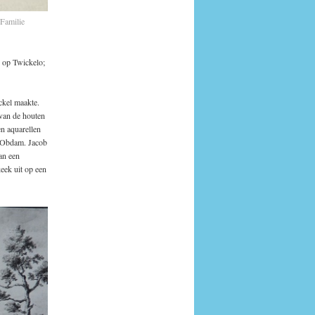
 Familie
g op Twickelo;
ckel maakte.
 van de houten
en aquarellen
r Obdam. Jacob
an een
eek uit op een