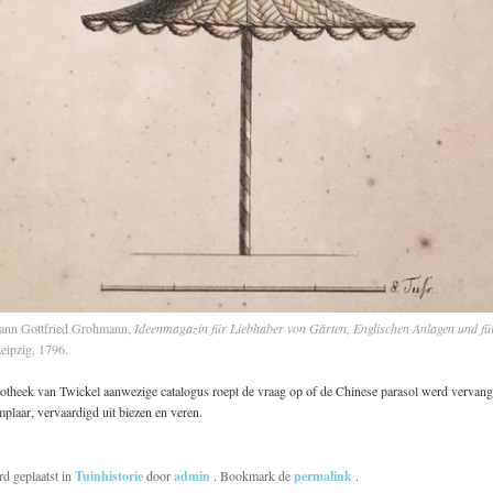
hann Gottfried Grohmann,
Ideenmagazin für Liebhaber von Gärten, Englischen Anlagen und für
Leipzig, 1796.
liotheek van Twickel aanwezige catalogus roept de vraag op of de Chinese parasol werd vervan
laar, vervaardigd uit biezen en veren.
rd geplaatst in
Tuinhistorie
door
admin
. Bookmark de
permalink
.