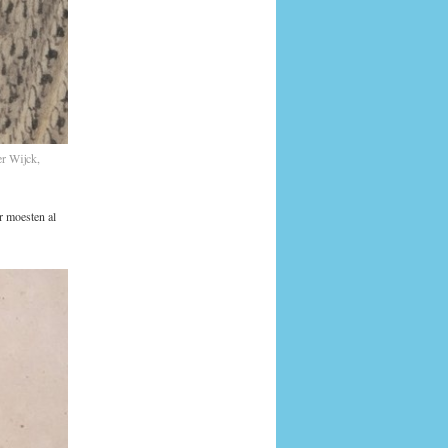
r Wijck,
r moesten al