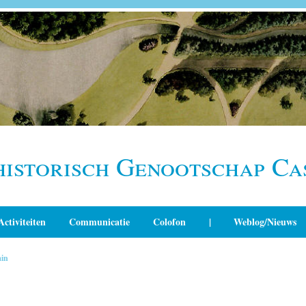
historisch Genootschap Ca
Activiteiten
Communicatie
Colofon
|
Weblog/Nieuws
in