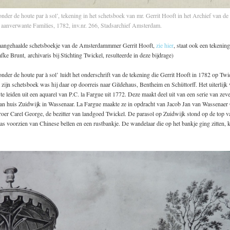
nder de houte par à sol’, tekening in het schetsboek van mr. Gerrit Hooft in het Archief van de
aanverwante Families, 1782, inv.nr. 266, Stadsarchief Amsterdam.
r aangehaalde schetsboekje van de Amsterdammmer Gerrit Hooft,
zie hier
, staat ook een tekenin
afke Brunt,
archivaris bij Stichting Twickel
, resulteerde in deze bijdrage)
nder de houte par à sol’ luidt het onderschrift van de tekening die Gerrit Hooft in 1782 op Twi
it zijn schetsboek was hij daar op doorreis naar Gildehaus, Bentheim en Schüttorff. Het uiterlijk
f te leiden uit een aquarel van P.C. la Fargue uit 1772. Deze maakt deel uit van een serie van zev
van huis Zuidwijk in Wassenaar. La Fargue maakte ze in opdracht van Jacob Jan van Wassenae
oer Carel George, de bezitter van landgoed Twickel. De parasol op Zuidwijk stond op de top v
as voorzien van Chinese bellen en een rustbankje. De wandelaar die op het bankje ging zitten, k