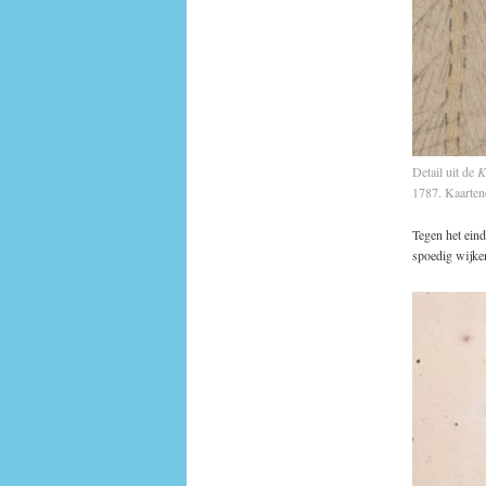
Detail uit de
K
1787. Kaartenc
Tegen het ein
spoedig wijken