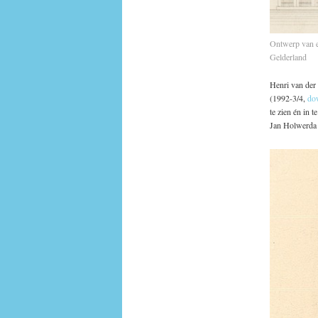
Ontwerp van ee
Gelderland
Henri van der 
(1992-3/4,
do
te zien én in 
Jan Holwerda