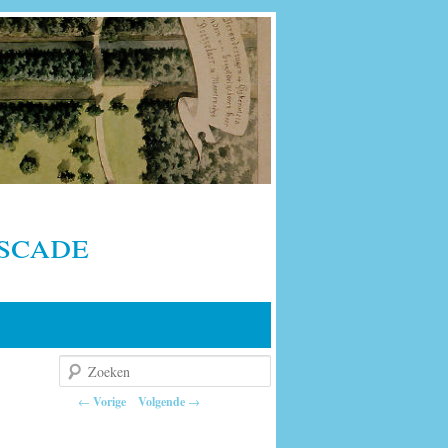
scade
Zoeken
Berichtnavigatie
←
Vorige
Volgende
→