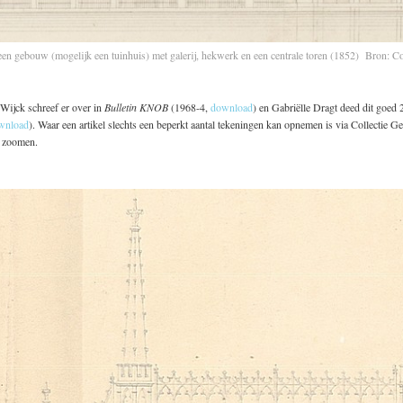
n gebouw (mogelijk een tuinhuis) met galerij, hekwerk en een centrale toren (1852) Bron: Col
Wijck schreef er over in
Bulletin KNOB
(1968-4,
download
) en Gabriëlle Dragt deed dit goed 2
wnload
). Waar een artikel slechts een beperkt aantal tekeningen kan opnemen is via Collectie Ge
te zoomen.