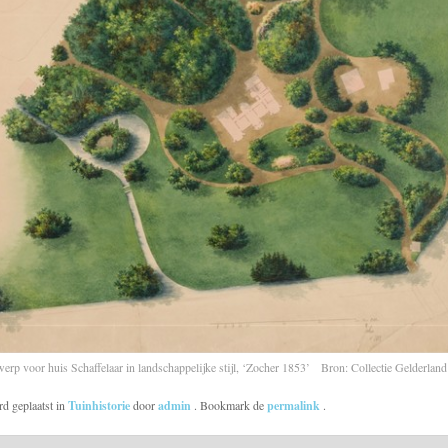
erp voor huis Schaffelaar in landschappelijke stijl, ‘Zocher 1853’ Bron: Collectie Gelderland
rd geplaatst in
Tuinhistorie
door
admin
. Bookmark de
permalink
.