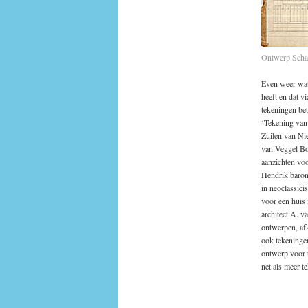
Ontwerp Schaf
Even weer wat
heeft en dat v
tekeningen bet
‘Tekening van
Zuilen van Ni
van Veggel Bo
aanzichten voo
Hendrik baron
in neoclassici
voor een huis 
architect A. v
ontwerpen, afk
ook tekeninge
ontwerp voor t
net als meer 