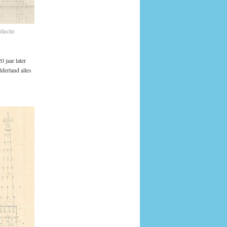
lectie
0 jaar later
lderland alles