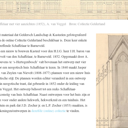
felaar met vier aanzichten (1852), A. van Veggel Bron: Collectie Gelderland
 materiaal dat Geldersch Landschap & Kasteelen gefotografeerd
ia de online Collectie Gelderland beschikbaar is. Deze keer enkele
reffende Schaffelaar te Barneveld.
 een nieuw te bouwen Kasteel voor den H.I.G. heer J.H. baron van
evelt van den Schaffelaar, te Barneveld. 1852. Opgemaakt door A.
uvens te ‘s-Hertogenbosch’ valt bovenaan het ontwerp met vier
r een neogotisch huis Schaffelaar te lezen. In 1840 maakt Jasper
 van Zuylen van Nievelt (1808-1877) plannen voor een nieuw huis
stische stijl. De plannen worden echter veranderd in een ontwerp
in neogotische trant, dat gebeurde in 1852 onder de leiding van
an Veggel. Het ontwerp behoort tot een reeks Schaffelaar-
omstig van huis Schaffelaar. Naast ontwerpen voor het huis zijn er
n voor onder andere hekwerk, hekwerkzuil en een tuinhuis. Het
uin en park dat J.D. Zocher jr. en L.P. Zocher (1853) maakten, is
tekeningen/ontwerpen in
dezelfde (online) collectie
te vinden.