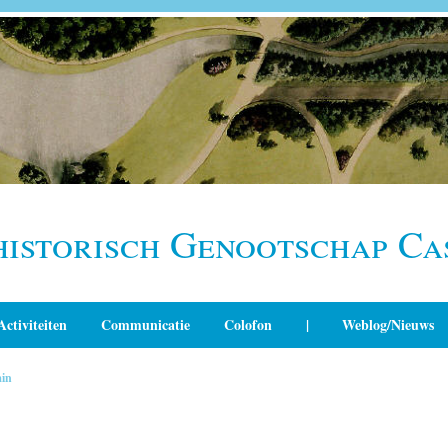
historisch Genootschap Ca
Activiteiten
Communicatie
Colofon
|
Weblog/Nieuws
in