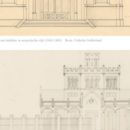
een tuinhuis in neogotische stijl (1840-1860) Bron: Collectie Gelderland