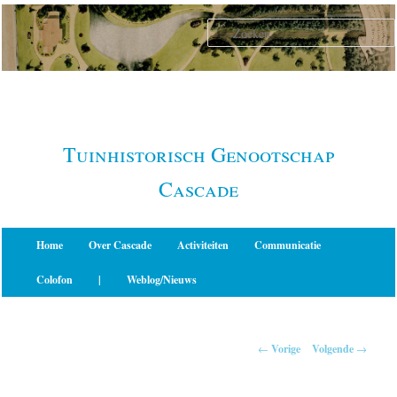
Spring
naar
de
primaire
inhoud
Tuinhistorisch Genootschap
Cascade
Hoofdmenu
Home
Over Cascade
Activiteiten
Communicatie
Colofon
|
Weblog/Nieuws
Berichtnavigatie
←
Vorige
Volgende
→