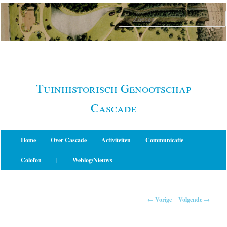
Spring
naar
de
primaire
inhoud
Tuinhistorisch Genootschap
Cascade
Hoofdmenu
Home
Over Cascade
Activiteiten
Communicatie
Colofon
|
Weblog/Nieuws
Berichtnavigatie
←
Vorige
Volgende
→