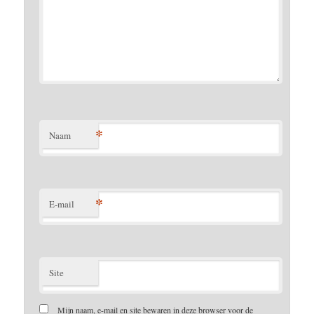
*
Naam
*
E-mail
Site
Mijn naam, e-mail en site bewaren in deze browser voor de