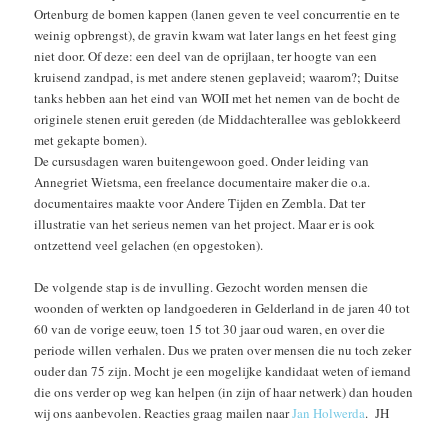
Ortenburg de bomen kappen (lanen geven te veel concurrentie en te
weinig opbrengst), de gravin kwam wat later langs en het feest ging
niet door. Of deze: een deel van de oprijlaan, ter hoogte van een
kruisend zandpad, is met andere stenen geplaveid; waarom?; Duitse
tanks hebben aan het eind van WOII met het nemen van de bocht de
originele stenen eruit gereden (de Middachterallee was geblokkeerd
met gekapte bomen).
De cursusdagen waren buitengewoon goed. Onder leiding van
Annegriet Wietsma, een freelance documentaire maker die o.a.
documentaires maakte voor Andere Tijden en Zembla. Dat ter
illustratie van het serieus nemen van het project. Maar er is ook
ontzettend veel gelachen (en opgestoken).
De volgende stap is de invulling. Gezocht worden mensen die
woonden of werkten op landgoederen in Gelderland in de jaren 40 tot
60 van de vorige eeuw, toen 15 tot 30 jaar oud waren, en over die
periode willen verhalen. Dus we praten over mensen die nu toch zeker
ouder dan 75 zijn. Mocht je een mogelijke kandidaat weten of iemand
die ons verder op weg kan helpen (in zijn of haar netwerk) dan houden
wij ons aanbevolen. Reacties graag mailen naar
Jan Holwerda
. JH