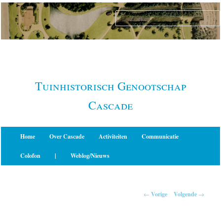
Spring
naar
de
primaire
inhoud
Tuinhistorisch Genootschap
Cascade
Hoofdmenu
Home
Over Cascade
Activiteiten
Communicatie
Colofon
|
Weblog/Nieuws
Berichtnavigatie
←
Vorige
Volgende
→