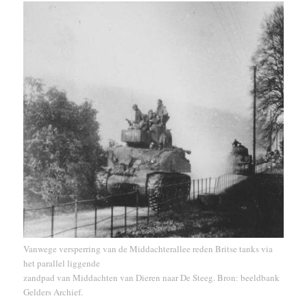
Vanwege versperring van de Middachterallee reden Britse tanks via
het parallel liggende
zandpad van Middachten van Dieren naar De Steeg. Bron: beeldbank
Gelders Archief.