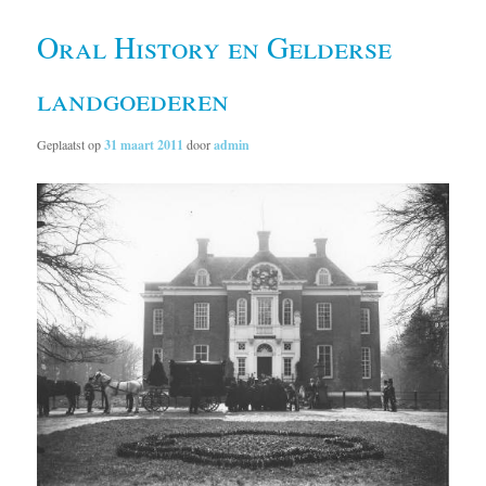
Oral History en Gelderse
landgoederen
Geplaatst op
31 maart 2011
door
admin