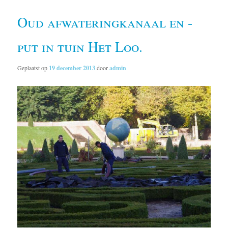
Oud afwateringkanaal en -
put in tuin Het Loo.
Geplaatst op
19 december 2013
door
admin