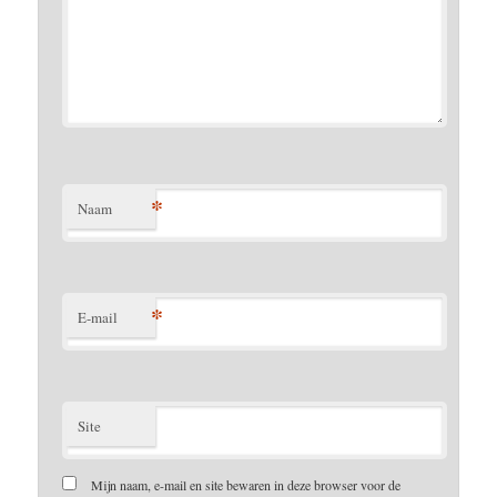
*
Naam
*
E-mail
Site
Mijn naam, e-mail en site bewaren in deze browser voor de