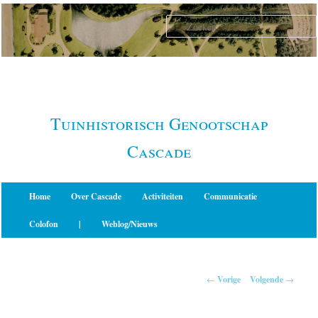
Spring
naar
de
primaire
inhoud
Tuinhistorisch Genootschap
Cascade
Hoofdmenu
Home
Over Cascade
Activiteiten
Communicatie
Colofon
|
Weblog/Nieuws
Berichtnavigatie
←
Vorige
Volgende
→