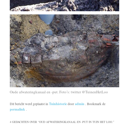
Oude afwateringkanaal en -put. Foto’s: twitter @TuinenHetLoo
Dit bericht werd geplaatst in
Tuinhistorie
door
admin
. Bookmark de
permalink
.
4 GEDACHTEN OVER “
OUD AFWATERINGKANAAL EN -PUT IN TUIN HET LOO.
”