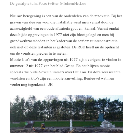
De gestripte tuin. Foto: twitter @TuinenHetLoo
Nieuwe beregening is een van de onderdelen van de renovatie. Bij het
graven van sleuven voor die installatie werd men verrast door de
aanwezigheid van een oude afwateringput en -kanaal. Verrast omdat
deze bij de opgravingen in 1977 niet zijn blootgelegd en men bij
grondwerkzaamheden in het kader van de eerdere tuinreconstructie
ook niet op deze restanten is gestoten. De RGD heeft nu de opdracht
om de vondsten precies in te meten.
Mooie foto’s van de opgravingen uit 1977 zijn overigens te vinden in
nummer 12 uit 1977 van het blad
Groen
. En het blijven mooie
specials die oude
Groen
nummers over Het Loo. En deze zeer recente
vondsten en foto’s zijn een mooie aanvulling. Benieuwd wat men
verder nog tegenkomt. JH