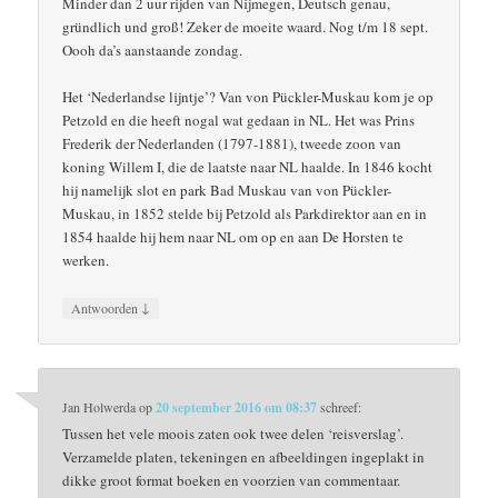
Minder dan 2 uur rijden van Nijmegen, Deutsch genau,
gründlich und groß! Zeker de moeite waard. Nog t/m 18 sept.
Oooh da’s aanstaande zondag.
Het ‘Nederlandse lijntje’? Van von Pückler-Muskau kom je op
Petzold en die heeft nogal wat gedaan in NL. Het was Prins
Frederik der Nederlanden (1797-1881), tweede zoon van
koning Willem I, die de laatste naar NL haalde. In 1846 kocht
hij namelijk slot en park Bad Muskau van von Pückler-
Muskau, in 1852 stelde bij Petzold als Parkdirektor aan en in
1854 haalde hij hem naar NL om op en aan De Horsten te
werken.
↓
Antwoorden
Jan Holwerda
op
20 september 2016 om 08:37
schreef:
Tussen het vele moois zaten ook twee delen ‘reisverslag’.
Verzamelde platen, tekeningen en afbeeldingen ingeplakt in
dikke groot format boeken en voorzien van commentaar.