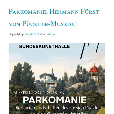
Parkomanie, Hermann Fürst
von Pückler-Muskau
Geplaatst op
14 juli 2016
door
admin