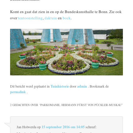
Komt en gaat dat zien in en op de Bundeskunsthalle te Bonn. Zie ook
over
tentoonstelling
,
daktuin
en
boek
.
Dit bericht werd geplaatst in
Tuinhistorie
door
admin
. Bookmark de
permalink
.
2 GEDACHTEN OVER “
PARKOMANIE, HERMANN FÜRST VON PÜCKLER-MUSKAU
”
Jan Holwerda
op
15 september 2016 om 14:05
schreef: