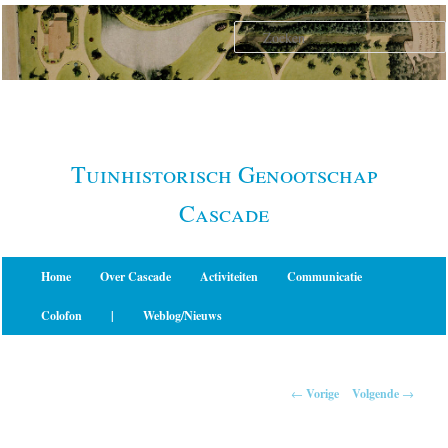
Spring
naar
de
primaire
inhoud
Tuinhistorisch Genootschap
Cascade
Hoofdmenu
Home
Over Cascade
Activiteiten
Communicatie
Colofon
|
Weblog/Nieuws
Berichtnavigatie
←
Vorige
Volgende
→