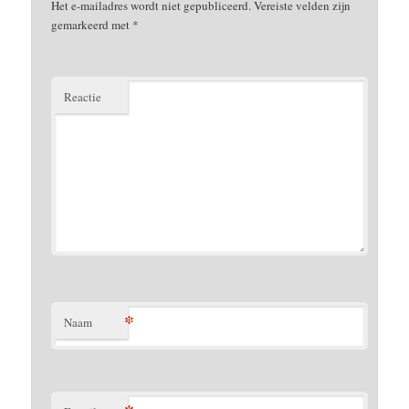
Het e-mailadres wordt niet gepubliceerd.
Vereiste velden zijn
gemarkeerd met
*
Reactie
*
Naam