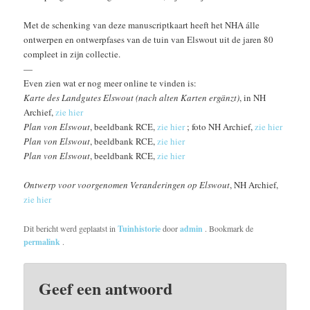
Met de schenking van deze manuscriptkaart heeft het NHA álle
ontwerpen en ontwerpfases van de tuin van Elswout uit de jaren 80
compleet in zijn collectie.
—
Even zien wat er nog meer online te vinden is:
Karte des Landgutes Elswout (nach alten Karten ergänzt)
, in NH
Archief,
zie hier
Plan von Elswout
, beeldbank RCE,
zie hier
; foto NH Archief,
zie hier
Plan von Elswout
, beeldbank RCE,
zie hier
Plan von Elswout
, beeldbank RCE,
zie hier
Ontwerp voor voorgenomen Veranderingen op Elswout
, NH Archief,
zie hier
Dit bericht werd geplaatst in
Tuinhistorie
door
admin
. Bookmark de
permalink
.
Geef een antwoord