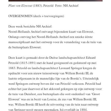
Plan von Elswout
(1883). Petzold Foto: NH Archief
OVERGENOMEN (deels + toevoegingen)
Deze week berichtte NH Archief:
Noord-Hollands Archief ontvangt bijzondere kaart van Elswout.
Onlangs ontving het Noord-Hollands Archief een unieke éérste
manuscriptkaart met het ontwerp voor de verandering van de tuin van
de buitenplaats Elswout.
Deze kaart is gemaakt door de Duitse landschapsarchitect Eduard
Petzold (1815-1891) met de hand gesigneerd en gedateerd op mei
1883. Petzold en landschapsarchitect Leonard Springer kregen de
opdracht voor een nieuw tuinontwerp van Willem Borski III, de
laatste erfgenaam in de mannelijke lijn van de Borski’s. Uiteindelijk
werd Springers ontwerp boven dat van Petzold verkozen. Petzold had
echter het jaar daarvoor al het akkoord gekregen op zijn ontwerp voor
de tuin van Duinlust, een buitenplaats die ooit onderdeel van ‘Groot
Elswout’ was en in bezit van Louise, de zus van Willem Borski III,
was. Willem Borski III heeft de uitvoering van de tuin naar ontwerp
van Springer nooit mogen meemaken, hij overlijdt in 1884.