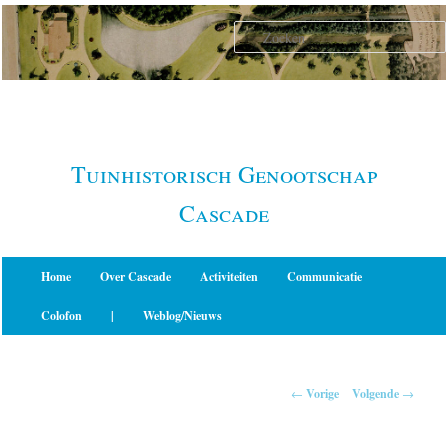
Spring
naar
de
primaire
inhoud
Tuinhistorisch Genootschap
Cascade
Hoofdmenu
Home
Over Cascade
Activiteiten
Communicatie
Colofon
|
Weblog/Nieuws
Berichtnavigatie
←
Vorige
Volgende
→