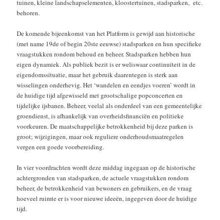
tuinen, kleine landschapselementen, kloostertuinen, stadsparken, etc.
behoren.
De komende bijeenkomst van het Platform is gewijd aan historische
(met name 19de of begin 20ste eeuwse) stadsparken en hun specifieke
vraagstukken rondom behoud en beheer. Stadsparken hebben hun
eigen dynamiek. Als publiek bezit is er weliswaar continuïteit in de
eigendomssituatie, maar het gebruik daarentegen is sterk aan
wisselingen onderhevig. Het ‘wandelen en eendjes voeren’ wordt in
de huidige tijd afgewisseld met grootschalige popconcerten en
tijdelijke ijsbanen. Beheer, veelal als onderdeel van een gemeentelijke
groendienst, is afhankelijk van overheidsfinanciën en politieke
voorkeuren. De maatschappelijke betrokkenheid bij deze parken is
groot; wijzigingen, maar ook reguliere onderhoudsmaatregelen
vergen een goede voorbereiding.
In vier voordrachten wordt deze middag ingegaan op de historische
achtergronden van stadsparken, de actuele vraagstukken rondom
beheer, de betrokkenheid van bewoners en gebruikers, en de vraag
hoeveel ruimte er is voor nieuwe ideeën, ingegeven door de huidige
tijd.