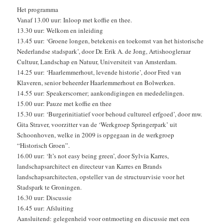
Het programma
Vanaf 13.00 uur: Inloop met koffie en thee.
13.30 uur: Welkom en inleiding
13.45 uur: ‘Groene longen, betekenis en toekomst van het historische
Nederlandse stadspark’, door Dr. Erik A. de Jong, Artishoogleraar
Cultuur, Landschap en Natuur, Universiteit van Amsterdam.
14.25 uur: ‘Haarlemmerhout, levende historie’, door Fred van
Klaveren, senior beheerder Haarlemmerhout en Bolwerken.
14.55 uur: Speakerscorner; aankondigingen en mededelingen.
15.00 uur: Pauze met koffie en thee
15.30 uur: ‘Burgerinitiatief voor behoud cultureel erfgoed’, door mw.
Gita Straver, voorzitter van de ‘Werkgroep Springerpark’ uit
Schoonhoven, welke in 2009 is opgegaan in de werkgroep
“Historisch Groen”.
16.00 uur: ‘It’s not easy being green’, door Sylvia Karres,
landschapsarchitect en directeur van Karres en Brands
landschapsarchitecten, opsteller van de structuurvisie voor het
Stadspark te Groningen.
16.30 uur: Discussie
16.45 uur: Afsluiting
Aansluitend: gelegenheid voor ontmoeting en discussie met een