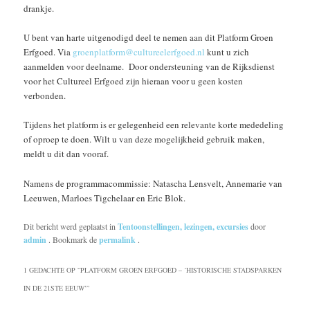
drankje.
U bent van harte uitgenodigd deel te nemen aan dit Platform Groen
Erfgoed. Via
groenplatform@cultureelerfgoed.nl
kunt u zich
aanmelden voor deelname. Door ondersteuning van de Rijksdienst
voor het Cultureel Erfgoed zijn hieraan voor u geen kosten
verbonden.
Tijdens het platform is er gelegenheid een relevante korte mededeling
of oproep te doen. Wilt u van deze mogelijkheid gebruik maken,
meldt u dit dan vooraf.
Namens de programmacommissie: Natascha Lensvelt, Annemarie van
Leeuwen, Marloes Tigchelaar en Eric Blok.
Dit bericht werd geplaatst in
Tentoonstellingen, lezingen, excursies
door
admin
. Bookmark de
permalink
.
1 GEDACHTE OP “
PLATFORM GROEN ERFGOED – ‘HISTORISCHE STADSPARKEN
IN DE 21STE EEUW’
”