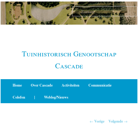
Spring
naar
de
primaire
inhoud
Tuinhistorisch Genootschap
Cascade
Hoofdmenu
Home
Over Cascade
Activiteiten
Communicatie
Colofon
|
Weblog/Nieuws
Berichtnavigatie
←
Vorige
Volgende
→