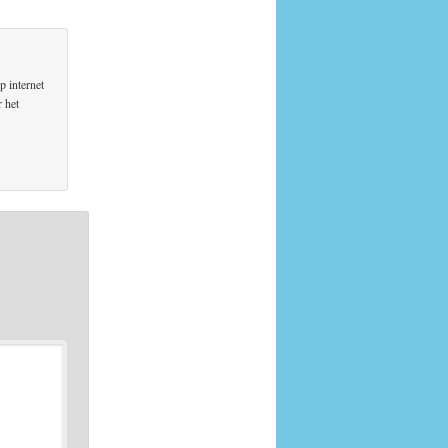
p internet
r het