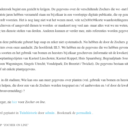
derzoek begint een gezicht te krijgen. De gegevens over de verschillende Zochers die we -met 
atste jaren hebben verzameld staan nu bij elkaar in een voorlopige digitale publicatie, die op geze
ordt voorzien. Het is nog lang niet wat het wezen moet, vele xe2x80x98korte waardestellinge
schreven of aangevuld dienen te worden -er mankeert nog veel aan- maar alles wat we nu weten
 ten dienste stellen van derden. Anderen kunnen er verder mee, mits referenties worden gegeven
 deze publicatie gebeurt hap snap en zeker niet systematisch. Nu hebben de door de Zochers g
ters even onze aandacht. Zie hoofdstuk III.5. We hebben nu de gegevens die we hebben gevon
 soorten en het gebruik van bomen en heesters bij elkaar geschreven (informatie uit de kwekerij
eplantingslijsten van Kasteel Linschoten; Kasteel Keppel; Huis Spaarnberg; Begraafplaats Soe
oen Wageningen; Singels Utrecht; Vondelpark; De Breeriet / Twickel). De gegevens bestaan uit
f uit enkele plantgegevens.
 in dit stadium; Wie kan ons aan meer gegevens over planten (vnl. gebruik van bomen en heest
) helpen, die door een van de Zochers werden toegepast en / of aanbevolen en / of door de kwe
 bronvermelding) ?
rger, zie
hier
voor
Zocher on line
.
rd geplaatst in
Tuinhistorie
door
admin
. Bookmark de
permalink
.
P “
ZOCHER ON LINE
”