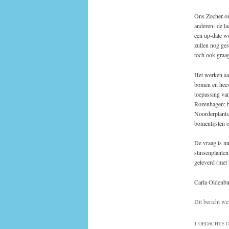
Ons Zocher-on
anderen- de la
een up-date w
zullen nog ge
toch ook graag
Het werken aan
bomen en hees
toepassing van
Rozenhagen; b
Noorderplants
bomenlijsten o
De vraag is nu
stinsenplanten
geleverd (met
Carla Oldenbu
Dit bericht we
1 GEDACHTE O