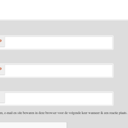
*
*
m, e-mail en site bewaren in deze browser voor de volgende keer wanneer ik een reactie plaats.