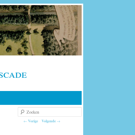
scade
Zoeken
Berichtnavigatie
←
Vorige
Volgende
→