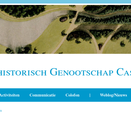
historisch Genootschap Ca
Activiteiten
Communicatie
Colofon
|
Weblog/Nieuws
in