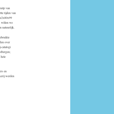
hulp van
tte tijden van
nxe2x80x99
, willen we
 natuurlijk.
ebruikte
den over
-catalogi
stbergen;
 hele
ers en
kerij werden