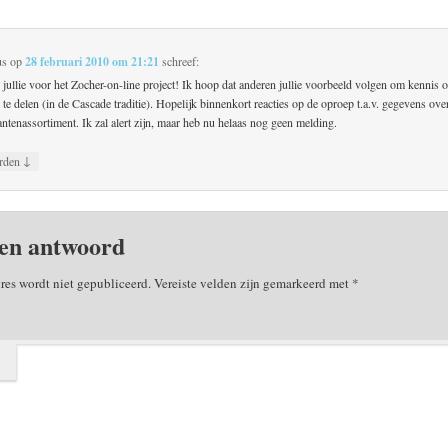
us
op
28 februari 2010 om 21:21
schreef:
jullie voor het Zocher-on-line project! Ik hoop dat anderen jullie voorbeeld volgen om kennis o
 te delen (in de Cascade traditie). Hopelijk binnenkort reacties op de oproep t.a.v. gegevens ove
ntenassortiment. Ik zal alert zijn, maar heb nu helaas nog geen melding.
↓
rden
en antwoord
res wordt niet gepubliceerd.
Vereiste velden zijn gemarkeerd met
*