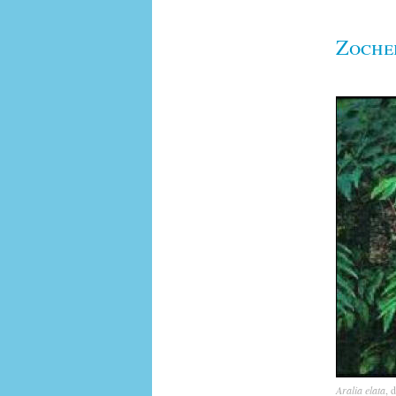
Zoche
Aralia elata
, 