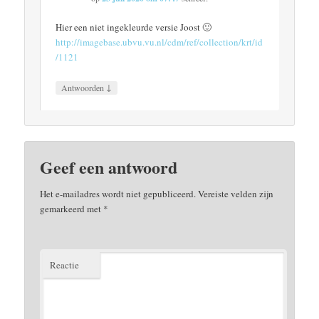
Hier een niet ingekleurde versie Joost 🙂
http://imagebase.ubvu.vu.nl/cdm/ref/collection/krt/id
/1121
↓
Antwoorden
Geef een antwoord
Het e-mailadres wordt niet gepubliceerd.
Vereiste velden zijn
gemarkeerd met
*
Reactie