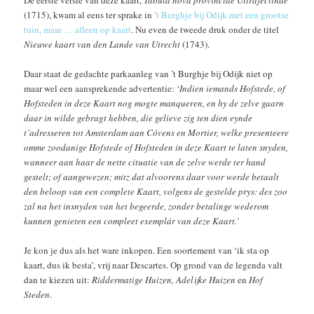
De eerste versie van deze kaart,
Tabula nova provinciae Ultrajectinae
(1715), kwam al eens ter sprake in
’t Burghje bij Odijk met een grootse
tuin, maar … alleen op kaart
. Nu even de tweede druk onder de titel
Nieuwe kaart van den Lande van Utrecht
(1743).
Daar staat de gedachte parkaanleg van ’t Burghje bij Odijk niet op
maar wel een aansprekende advertentie: ‘
Indien iemands Hofstede, of
Hofsteden in deze Kaart nog mogte manqueren, en hy de zelve gaarn
daar in wilde gebragt hebben, die gelieve zig ten dien eynde
t’adresseren tot Amsterdam aan Cóvens en Mortier, welke presenteere
omme zoodanige Hofstede of Hofsteden in deze Kaart te laten snyden,
wanneer aan haar de nette cituatie van de zelve werde ter hand
gestelt; of aangewezen; mitz dat alvoorens daar voor werde betaalt
den beloop van een complete Kaart, volgens de gestelde prys: des zoo
zal na het insnyden van het begeerde, zonder betalinge wederom
kunnen genieten een compleet exemplár van deze Kaart.’
Je kon je dus als het ware inkopen. Een soortement van ‘ik sta op
kaart, dus ik besta’, vrij naar Descartes. Op grond van de legenda valt
dan te kiezen uit:
Riddermatige Huizen, Adelijke Huizen
en
Hof
Steden
.