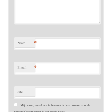
*
Naam
*
E-mail
Site
Mijn naam, e-mail en site bewaren in deze browser voor de
volgende keer wanneer ik een reactie plaats.