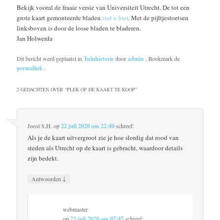
Bekijk vooral de fraaie versie van Universiteit Utrecht. De tot een
grote kaart gemonteerde bladen
ziet u hier
. Met de pijltjestoetsen
linksboven is door de losse bladen te bladeren.
Jan Holwerda
Dit bericht werd geplaatst in
Tuinhistorie
door
admin
. Bookmark de
permalink
.
2 GEDACHTEN OVER “
PLEK OP DE KAART TE KOOP
”
Joost S.H.
op
22 juli 2020 om 22:40
schreef:
Als je de kaart uitvergroot zie je hoe slordig dat rood van
steden als Utrecht op de kaart is gebracht, waardoor details
zijn bedekt.
↓
Antwoorden
webmaster
op
23 juli 2020 om 07:47
schreef: