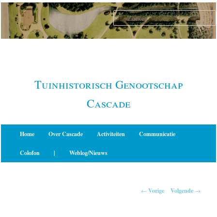
Spring
naar
de
primaire
inhoud
Tuinhistorisch Genootschap
Cascade
Hoofdmenu
Home
Over Cascade
Activiteiten
Communicatie
Colofon
|
Weblog/Nieuws
Berichtnavigatie
←
Vorige
Volgende
→