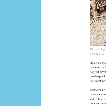
Uitsnede
Topo
periode 1773-
Op de boekpre
recensent die
nog niet dire
boekbespreking
ooit zocht met
Eerst even het
de voornaams
von C. C. L. 
door een anon