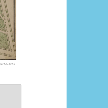
(
groot
, Bron: