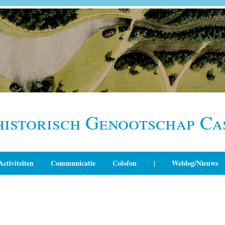
historisch Genootschap Ca
Activiteiten
Communicatie
Colofon
|
Weblog/Nieuws