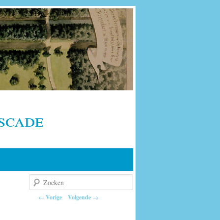
scade
Zoeken
Berichtnavigatie
←
Vorige
Volgende
→