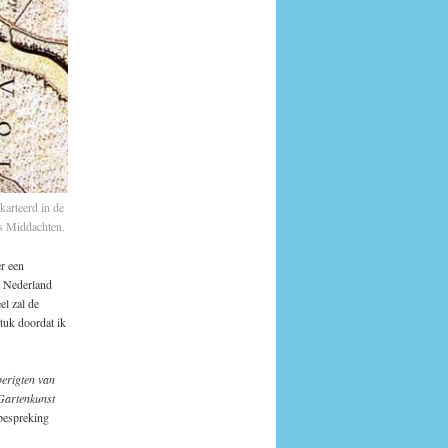
karteerd in de
ts Middachten.
r een
n Nederland
el zal de
tuk doordat ik
berigten van
Gartenkunst
bespreking