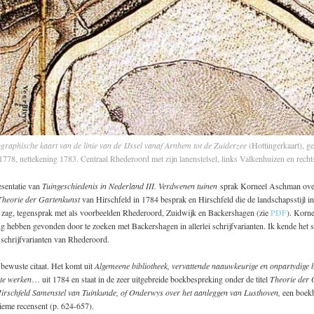
graphische kaart van de linie van de IJssel vanaf Arnhem tot de Zuiderzee
(Hottingerkaart), ge
1778, nettekening 1783.
Centraal Rhederoord met zijn lanenstelsel, links Valkenhuizen en rech
sentatie van
Tuingeschiedenis in Nederland III. Verdwenen tuinen
sprak Korneel Aschman ove
Theorie der Gartenkunst
van Hirschfeld in 1784 besprak en Hirschfeld die de landschapsstijl i
ct zag, tegensprak met als voorbeelden Rhederoord, Zuidwijk en Backershagen (zie
PDF
). Korne
 hebben gevonden door te zoeken met Backershagen in allerlei schrijfvarianten. Ik kende het s
 schrijfvarianten van Rhederoord.
 bewuste citaat. Het komt uit
Algemeene bibliotheek, vervattende naauwkeurige en onpartydige 
te werken
… uit 1784 en staat in de zeer uitgebreide boekbespreking onder de titel
Theorie der 
Hirschfeld Samenstel van Tuinkunde, of Onderwys over het aanleggen van Lusthoven,
een boek
ieme recensent (p. 624-657).