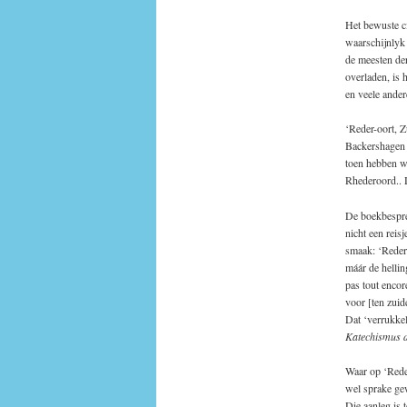
Het bewuste ci
waarschijnlyk 
de meesten de
overladen, is 
en veele ander
‘Reder-oort, 
Backershagen (
toen hebben w
Rhederoord.. D
De boekbesprek
nicht een reis
smaak:
‘Reder
máár de hellin
pas tout encor
voor [ten zuid
Dat ‘verrukkel
Katechismus d
Waar op ‘Reder
wel sprake ge
Die aanleg is 