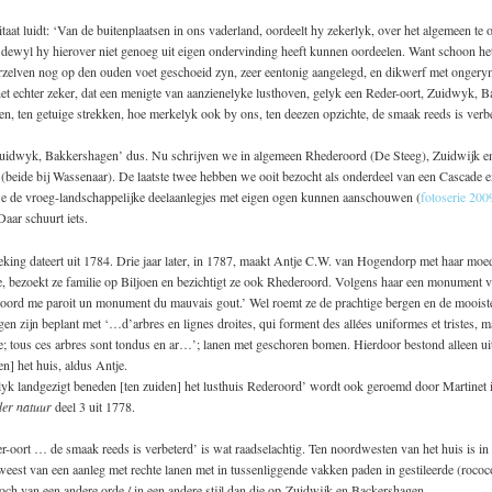
taat luidt: ‘Van de buitenplaatsen in ons vaderland, oordeelt hy zekerlyk, over het algemeen te 
dewyl hy hierover niet genoeg uit eigen ondervinding heeft kunnen oordeelen. Want schoon het
rzelven nog op den ouden voet geschoeid zyn, zeer eentonig aangelegd, en dikwerf met ongery
het echter zeker, dat een menigte van aanzienelyke lusthoven, gelyk een Reder-oort, Zuidwyk, 
en, ten getuige strekken, hoe merkelyk ook by ons, ten deezen opzichte, de smaak reeds is verbe
Zuidwyk, Bakkershagen’ dus. Nu schrijven we in algemeen Rhederoord (De Steeg), Zuidwijk e
beide bij Wassenaar). De laatste twee hebben we ooit bezocht als onderdeel van een Cascade e
e de vroeg-landschappelijke deelaanlegjes met eigen ogen kunnen aanschouwen (
fotoserie 200
aar schuurt iets.
ing dateert uit 1784. Drie jaar later, in 1787, maakt Antje C.W. van Hogendorp met haar moed
je, bezoekt ze familie op Biljoen en bezichtigt ze ook Rhederoord. Volgens haar een
monument va
oord me paroit un monument du mauvais gout.’ Wel roemt ze de prachtige bergen en de mooiste 
gen zijn beplant met ‘…d’arbres en lignes droites, qui forment des allées uniformes et tristes, m
e; tous ces arbres sont tondus en ar…’; lanen met geschoren bomen. Hierdoor bestond alleen uit
en] het huis, aldus Antje.
yk landgezigt beneden [ten zuiden] het lusthuis Rederoord’ wordt ook geroemd door Martinet i
er natuur
deel 3 uit 1778.
-oort … de smaak reeds is verbeterd’ is wat raadselachtig. Ten noordwesten van het huis is in
weest van een aanleg met rechte lanen met in tussenliggende vakken paden in
gestileerde (roco
toch van een andere orde / in een andere stijl dan die op Zuidwijk en Backershagen.