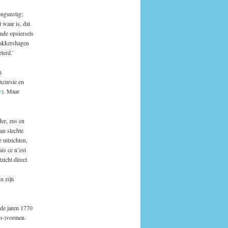
ongunstig;
 waar is, dat
mde opsiersels
Bakkershagen
terd.’
n
xcursie en
9
). Maar
er, zus en
n slechte
uitzichten,
ais ce n’est
zicht direct
n zijn
 de jaren 1770
co-)vormen.