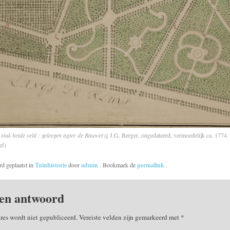
stuk heide veld : geleegen agter de Bauwerij
, J.G. Berger, ongedateerd, vermoedelijk ca. 1774. 
ef)
rd geplaatst in
Tuinhistorie
door
admin
. Bookmark de
permalink
.
en antwoord
res wordt niet gepubliceerd.
Vereiste velden zijn gemarkeerd met
*