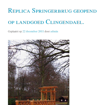
Replica Springerbrug geopend
op landgoed Clingendael.
Geplaatst op
22 december 2011
door
admin