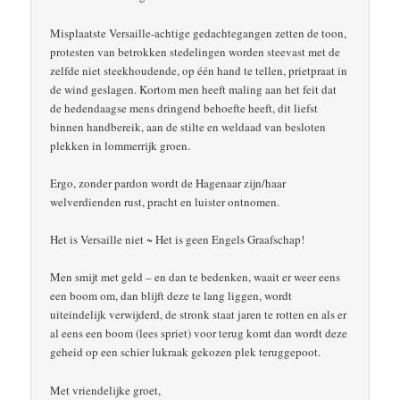
Misplaatste Versaille-achtige gedachtegangen zetten de toon,
protesten van betrokken stedelingen worden steevast met de
zelfde niet steekhoudende, op één hand te tellen, prietpraat in
de wind geslagen. Kortom men heeft maling aan het feit dat
de hedendaagse mens dringend behoefte heeft, dit liefst
binnen handbereik, aan de stilte en weldaad van besloten
plekken in lommerrijk groen.
Ergo, zonder pardon wordt de Hagenaar zijn/haar
welverdienden rust, pracht en luister ontnomen.
Het is Versaille niet ~ Het is geen Engels Graafschap!
Men smijt met geld – en dan te bedenken, waait er weer eens
een boom om, dan blijft deze te lang liggen, wordt
uiteindelijk verwijderd, de stronk staat jaren te rotten en als er
al eens een boom (lees spriet) voor terug komt dan wordt deze
geheid op een schier lukraak gekozen plek teruggepoot.
Met vriendelijke groet,