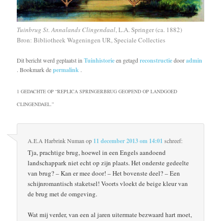
Tuinbrug St. Annalands Clingendaal
, L.A. Springer (ca. 1882)
Bron: Bibliotheek Wageningen UR, Speciale Collecties
Dit bericht werd geplaatst in
Tuinhistorie
en getagd
reconstructie
door
admin
. Bookmark de
permalink
.
1 GEDACHTE OP “
REPLICA SPRINGERBRUG GEOPEND OP LANDGOED
CLINGENDAEL.
”
A.E.A Harbrink Numan
op
11 december 2013 om 14:01
schreef:
Tja, prachtige brug, hoewel in een Engels aandoend
landschappark niet echt op zijn plaats. Het onderste gedeelte
van brug? – Kan er mee door! – Het bovenste deel? – Een
schijnromantisch staketsel! Voorts vloekt de beige kleur van
de brug met de omgeving.
Wat mij verder, van een al jaren uitermate bezwaard hart moet,