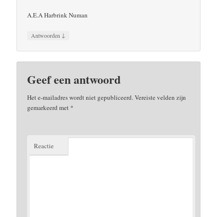
A.E.A Harbrink Numan
↓
Antwoorden
Geef een antwoord
Het e-mailadres wordt niet gepubliceerd.
Vereiste velden zijn
gemarkeerd met
*
Reactie