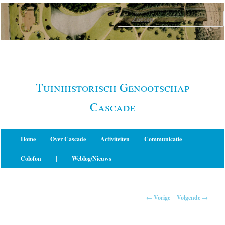
Spring
naar
de
primaire
inhoud
Tuinhistorisch Genootschap
Cascade
Hoofdmenu
Home
Over Cascade
Activiteiten
Communicatie
Colofon
|
Weblog/Nieuws
Berichtnavigatie
←
Vorige
Volgende
→