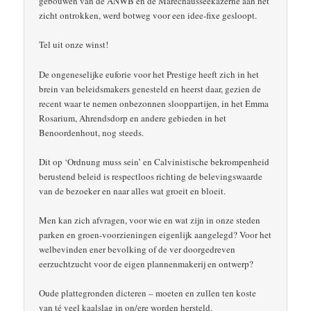
gebouwen van de ANWB en de Marechausseekazerne aan het
zicht ontrokken, werd botweg voor een idee-fixe gesloopt.
Tel uit onze winst!
De ongeneselijke euforie voor het Prestige heeft zich in het
brein van beleidsmakers genesteld en heerst daar, gezien de
recent waar te nemen onbezonnen slooppartijen, in het Emma
Rosarium, Ahrendsdorp en andere gebieden in het
Benoordenhout, nog steeds.
Dit op ‘Ordnung muss sein’ en Calvinistische bekrompenheid
berustend beleid is respectloos richting de belevingswaarde
van de bezoeker en naar alles wat groeit en bloeit.
Men kan zich afvragen, voor wie en wat zijn in onze steden
parken en groen-voorzieningen eigenlijk aangelegd? Voor het
welbevinden ener bevolking of de ver doorgedreven
eerzuchtzucht voor de eigen plannenmakerij en ontwerp?
Oude plattegronden dicteren – moeten en zullen ten koste
van té veel kaalslag in on/ere worden hersteld.