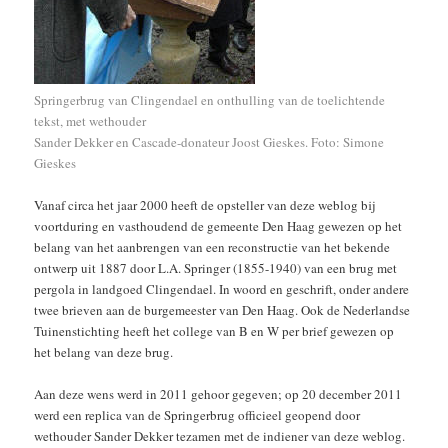
Springerbrug van Clingendael en onthulling van de toelichtende
tekst, met wethouder
Sander Dekker en Cascade-donateur Joost Gieskes. Foto: Simone
Gieskes
Vanaf circa het jaar 2000 heeft de opsteller van deze weblog bij
voortduring en vasthoudend de gemeente Den Haag gewezen op het
belang van het aanbrengen van een reconstructie van het bekende
ontwerp uit 1887 door L.A. Springer (1855-1940) van een brug met
pergola in landgoed Clingendael. In woord en geschrift, onder andere
twee brieven aan de burgemeester van Den Haag. Ook de Nederlandse
Tuinenstichting heeft het college van B en W per brief gewezen op
het belang van deze brug.
Aan deze wens werd in 2011 gehoor gegeven; op 20 december 2011
werd een replica van de Springerbrug officieel geopend door
wethouder Sander Dekker tezamen met de indiener van deze weblog.