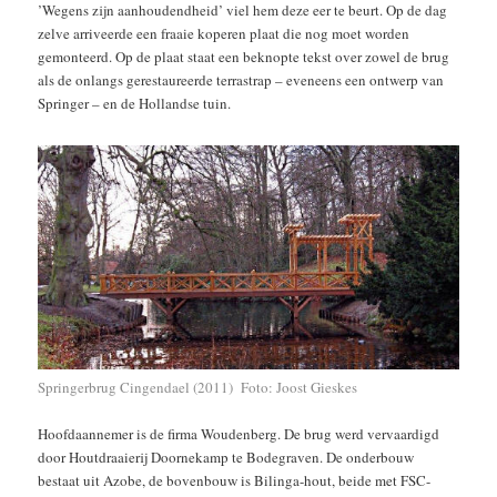
’Wegens zijn aanhoudendheid’ viel hem deze eer te beurt. Op de dag
zelve arriveerde een fraaie koperen plaat die nog moet worden
gemonteerd. Op de plaat staat een beknopte tekst over zowel de brug
als de onlangs gerestaureerde terrastrap – eveneens een ontwerp van
Springer – en de Hollandse tuin.
Springerbrug Cingendael (2011) Foto: Joost Gieskes
Hoofdaannemer is de firma Woudenberg. De brug werd vervaardigd
door Houtdraaierij Doornekamp te Bodegraven. De onderbouw
bestaat uit Azobe, de bovenbouw is Bilinga-hout, beide met FSC-