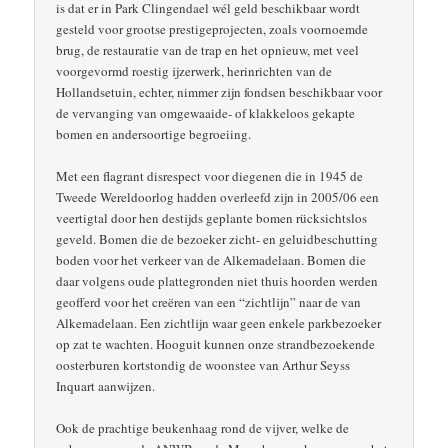
is dat er in Park Clingendael wél geld beschikbaar wordt
gesteld voor grootse prestigeprojecten, zoals voornoemde
brug, de restauratie van de trap en het opnieuw, met veel
voorgevormd roestig ijzerwerk, herinrichten van de
Hollandsetuin, echter, nimmer zijn fondsen beschikbaar voor
de vervanging van omgewaaide- of klakkeloos gekapte
bomen en andersoortige begroeiing.
Met een flagrant disrespect voor diegenen die in 1945 de
Tweede Wereldoorlog hadden overleefd zijn in 2005/06 een
veertigtal door hen destijds geplante bomen rücksichtslos
geveld. Bomen die de bezoeker zicht- en geluidbeschutting
boden voor het verkeer van de Alkemadelaan. Bomen die
daar volgens oude plattegronden niet thuis hoorden werden
geofferd voor het creëren van een “zichtlijn” naar de van
Alkemadelaan. Een zichtlijn waar geen enkele parkbezoeker
op zat te wachten. Hooguit kunnen onze strandbezoekende
oosterburen kortstondig de woonstee van Arthur Seyss
Inquart aanwijzen.
Ook de prachtige beukenhaag rond de vijver, welke de