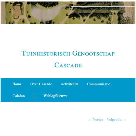
Spring
naar
de
primaire
inhoud
Tuinhistorisch Genootschap
Cascade
Hoofdmenu
Home
Over Cascade
Activiteiten
Communicatie
Colofon
|
Weblog/Nieuws
Berichtnavigatie
←
Vorige
Volgende
→