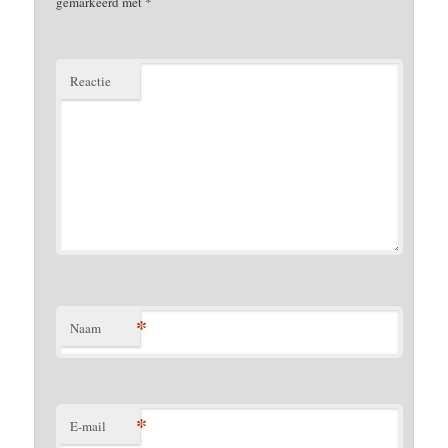
gemarkeerd met
*
Reactie
*
Naam
*
E-mail