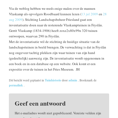
Via de weblog hebben we reeds enige malen over de mannen
Vlaskamp als opvolgers Roodbaard kunnen lezen (
13 jul 2009
en
28
aug 2009
). Stichting Landschapsbeheer Friesland gaat een
inventarisatie doen naar de resterende Vlaskamptuinen in Fryslân.
Gerrit Vlaskamp (1834-1906) heeft zoxe2x80x99n 320 tuinen
ontworpen, waarvan 290 in Fryslân.
Met de inventarisatie wil de stichting de huidige situatie van de
landschapstuinen in beeld brengen. De verwachting is dat in Fryslân
nog ongeveer tachtig plekken zijn waar tuinen van zijn hand
(gedeeltelijk) aanwezig zijn. De inventarisatie wordt opgenomen in
een boek en in een database op een website. Ook komt er een
expositie over de tuinen in het Fries Museum. JH
Dit bericht werd geplaatst in
Tuinhistorie
door
admin
. Bookmark de
permalink
.
Geef een antwoord
Het e-mailadres wordt niet gepubliceerd.
Vereiste velden zijn