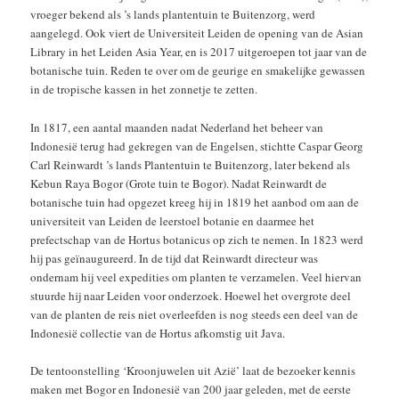
vroeger bekend als ’s lands plantentuin te Buitenzorg, werd
aangelegd. Ook viert de Universiteit Leiden de opening van de Asian
Library in het Leiden Asia Year, en is 2017 uitgeroepen tot jaar van de
botanische tuin. Reden te over om de geurige en smakelijke gewassen
in de tropische kassen in het zonnetje te zetten.
In 1817, een aantal maanden nadat Nederland het beheer van
Indonesië terug had gekregen van de Engelsen, stichtte Caspar Georg
Carl Reinwardt ’s lands Plantentuin te Buitenzorg, later bekend als
Kebun Raya Bogor (Grote tuin te Bogor). Nadat Reinwardt de
botanische tuin had opgezet kreeg hij in 1819 het aanbod om aan de
universiteit van Leiden de leerstoel botanie en daarmee het
prefectschap van de Hortus botanicus op zich te nemen. In 1823 werd
hij pas geïnaugureerd. In de tijd dat Reinwardt directeur was
ondernam hij veel expedities om planten te verzamelen. Veel hiervan
stuurde hij naar Leiden voor onderzoek. Hoewel het overgrote deel
van de planten de reis niet overleefden is nog steeds een deel van de
Indonesië collectie van de Hortus afkomstig uit Java.
De tentoonstelling ‘Kroonjuwelen uit Azië’ laat de bezoeker kennis
maken met Bogor en Indonesië van 200 jaar geleden, met de eerste