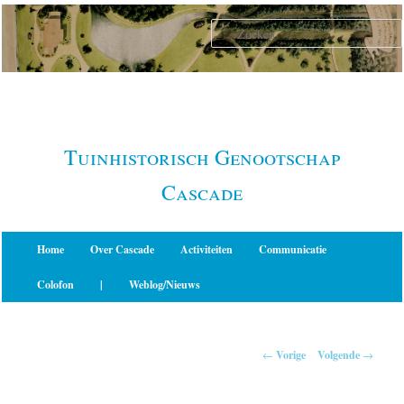
Spring
naar
de
primaire
inhoud
Tuinhistorisch Genootschap
Cascade
Hoofdmenu
Home
Over Cascade
Activiteiten
Communicatie
Colofon
|
Weblog/Nieuws
Berichtnavigatie
←
Vorige
Volgende
→