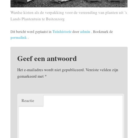
Wardse kisten als de verpakking voor de verzending van planten uit ’s
Lands Plantentuin te Buitenzorg
Dit bericht werd geplaatst in
Tuinhistorie
door
admin
. Bookmark de
permalink
.
Geef een antwoord
Het e-mailadres wordt niet gepubliceerd.
Vereiste velden zijn
gemarkeerd met
*
Reactie