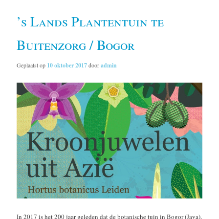
’s Lands Plantentuin te
Buitenzorg / Bogor
Geplaatst op
10 oktober 2017
door
admin
In 2017 is het 200 jaar geleden dat de botanische tuin in Bogor (Java),