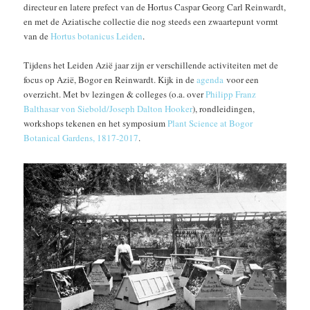
directeur en latere prefect van de Hortus Caspar Georg Carl Reinwardt,
en met de Aziatische collectie die nog steeds een zwaartepunt vormt
van de
Hortus botanicus Leiden
.
Tijdens het Leiden Azië jaar zijn er verschillende activiteiten met de
focus op Azië, Bogor en Reinwardt. Kijk in de
agenda
voor een
overzicht. Met bv lezingen & colleges (o.a. over
Philipp Franz
Balthasar von Siebold/Joseph Dalton Hooker
), rondleidingen,
workshops tekenen en het symposium
Plant Science at Bogor
Botanical Gardens, 1817-2017
.