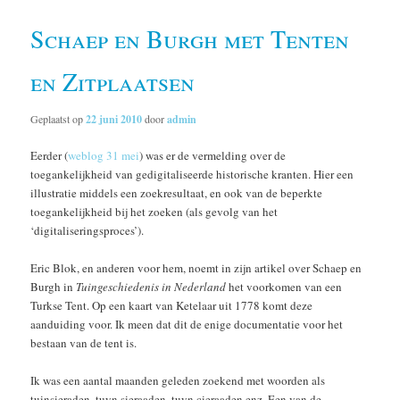
Schaep en Burgh met Tenten
en Zitplaatsen
Geplaatst op
22 juni 2010
door
admin
Eerder (
weblog 31 mei
) was er de vermelding over de
toegankelijkheid van gedigitaliseerde historische kranten. Hier een
illustratie middels een zoekresultaat, en ook van de beperkte
toegankelijkheid bij het zoeken (als gevolg van het
‘digitaliseringsproces’).
Eric Blok, en anderen voor hem, noemt in zijn artikel over Schaep en
Burgh in
Tuingeschiedenis in Nederland
het voorkomen van een
Turkse Tent. Op een kaart van Ketelaar uit 1778 komt deze
aanduiding voor. Ik meen dat dit de enige documentatie voor het
bestaan van de tent is.
Ik was een aantal maanden geleden zoekend met woorden als
tuinsieraden, tuyn sieraaden, tuyn cieraaden enz. Een van de