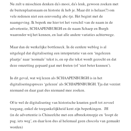
Nu zult u misschien denken da’s mooi, da’s leuk, gewoon zoeken met
de buitenplaatsnaam en historie ik heb je. Maar dit is helaas(?) om
vele redenen niet een eenvoudig abc-tje. Het begint met de
naamgeving. Ik beperk me hier tot het verschil van de naam in de
advertentie, SCHAAPENBURGH en de naam Schaep en Burgh
waaronder wij het kennen, en laat alle andere variaties achterwege.
Maar dan de werkelijke bottleneck. In de eerdere weblog is al
uitgelegd dat digitalisering een interpretatie van een ‘ingelezen
plaatje’ naar ‘normale’ tekst is, en op die tekst wordt gezocht en dat
deze omzetting gepaard gaat met fouten (of ‘niet beter kunnen’).
In dit geval, wat wij lezen als SCHAAPENBURGH is in het
digitaliseringsproces ‘gelezen’ als SCHJAPBNBURGH. Tja dat verzint
niemand en daar gaat dus niemand mee zoeken.
Of te wel de digitalisering van historische kranten geeft tot zoveel
toegang, enkel de toegankelijkheid kent zijn beperkingen. JH
(in de advertentie is Chineefche met een
afbreekstreepje en ‘loopt de
pag. iets weg’
, en daar kon dus al helemaal geen chocola van gemaakt
worden)