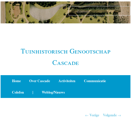
Spring
naar
de
primaire
inhoud
Tuinhistorisch Genootschap
Cascade
Hoofdmenu
Home
Over Cascade
Activiteiten
Communicatie
Colofon
|
Weblog/Nieuws
Berichtnavigatie
←
Vorige
Volgende
→