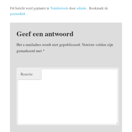
Dit bericht werd geplaatst in
Tuinhistorie
door
admin
. Bookmark de
permalink
.
Geef een antwoord
Het e-mailadres wordt niet gepubliceerd.
Vereiste velden zijn
gemarkeerd met
*
Reactie