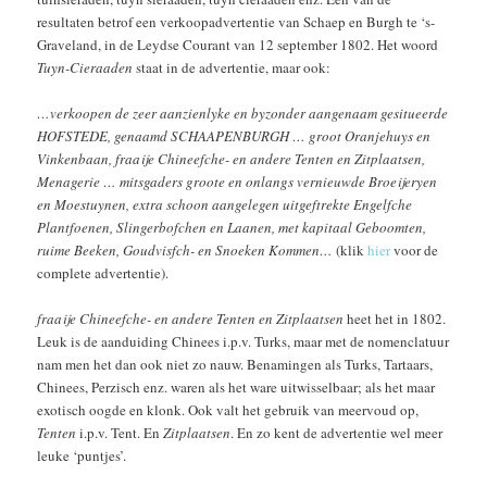
resultaten betrof een verkoopadvertentie van Schaep en Burgh te ‘s-
Graveland, in de Leydse Courant van 12 september 1802. Het woord
Tuyn-Cieraaden
staat in de advertentie, maar ook:
…verkoopen de zeer aanzienlyke en byzonder aangenaam gesitueerde
HOFSTEDE, genaamd SCHAAPENBURGH … groot Oranjehuys en
Vinkenbaan, fraaije Chineefche- en andere Tenten en Zitplaatsen,
Menagerie … mitsgaders groote en onlangs vernieuwde Broeijeryen
en Moestuynen, extra schoon aangelegen uitgeftrekte Engelfche
Plantfoenen, Slingerbofchen en Laanen, met kapitaal Geboomten,
ruime Beeken, Goudvisfch- en Snoeken Kommen…
(klik
hier
voor de
complete advertentie).
fraaije Chineefche- en andere Tenten en Zitplaatsen
heet het in 1802.
Leuk is de aanduiding Chinees i.p.v. Turks, maar met de nomenclatuur
nam men het dan ook niet zo nauw. Benamingen als Turks, Tartaars,
Chinees, Perzisch enz. waren als het ware uitwisselbaar; als het maar
exotisch oogde en klonk. Ook valt het gebruik van meervoud op,
Tenten
i.p.v. Tent. En
Zitplaatsen
. En zo kent de advertentie wel meer
leuke ‘puntjes’.